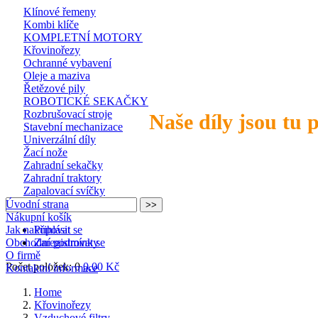
Klínové řemeny
Kombi klíče
KOMPLETNÍ MOTORY
Křovinořezy
Ochranné vybavení
Oleje a maziva
Řetězové pily
ROBOTICKÉ SEKAČKY
Rozbrušovací stroje
Naše díly jsou tu 
Stavební mechanizace
Univerzální díly
Žací nože
Zahradní sekačky
Zahradní traktory
Zapalovací svíčky
Úvodní strana
Nákupní košík
Jak nakupovat
Přihlásit se
Obchodní podmínky
Zaregistrovat se
O firmě
Počet položek: 0
0,00 Kč
Kontaktní informace
Home
Křovinořezy
Vzduchové filtry