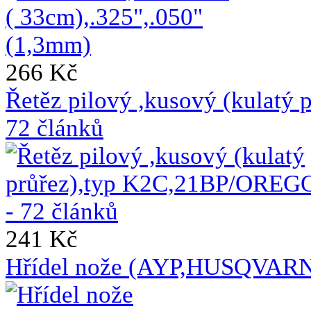
266 Kč
Řetěz pilový ,kusový (kulat
72 článků
241 Kč
Hřídel nože (AYP,HUSQVAR