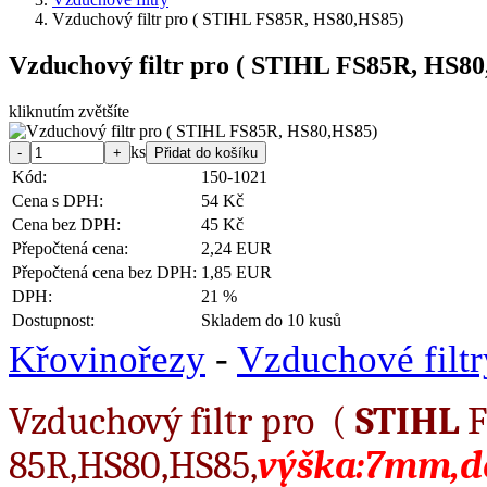
Vzduchový filtr pro ( STIHL FS85R, HS80,HS85)
Vzduchový filtr pro ( STIHL FS85R, HS8
kliknutím zvětšíte
ks
Kód:
150-1021
Cena s DPH:
54 Kč
Cena bez DPH:
45 Kč
Přepočtená cena:
2,24 EUR
Přepočtená cena bez DPH:
1,85 EUR
DPH:
21 %
Dostupnost:
Skladem do 10 kusů
Křovinořezy
-
Vzduchové filtr
Vzduchový filtr pro (
STIHL
F
85R,HS80,HS85,
výška:7mm,d