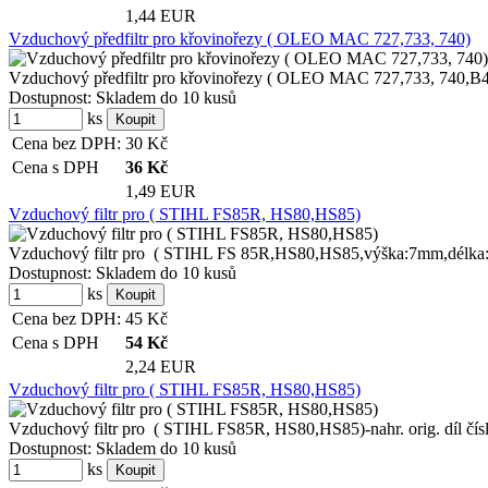
1,44 EUR
Vzduchový předfiltr pro křovinořezy ( OLEO MAC 727,733, 740)
Vzduchový předfiltr pro křovinořezy ( OLEO MAC 727,733, 740,B40S) 
Dostupnost:
Skladem do 10 kusů
ks
Cena bez DPH:
30
Kč
Cena s DPH
36
Kč
1,49 EUR
Vzduchový filtr pro ( STIHL FS85R, HS80,HS85)
Vzduchový filtr pro ( STIHL FS 85R,HS80,HS85,výška:7mm,délka:6
Dostupnost:
Skladem do 10 kusů
ks
Cena bez DPH:
45
Kč
Cena s DPH
54
Kč
2,24 EUR
Vzduchový filtr pro ( STIHL FS85R, HS80,HS85)
Vzduchový filtr pro ( STIHL FS85R, HS80,HS85)-nahr. orig. díl čí
Dostupnost:
Skladem do 10 kusů
ks