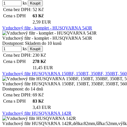
ks
Cena bez DPH:
52
Kč
Cena s DPH
63
Kč
2,59 EUR
Vzduchový filtr - komplet - HUSQVARNA 543R
Vzduchový filtr - komplet - HUSQVARNA 543R
Dostupnost:
Skladem do 10 kusů
ks
Cena bez DPH:
230
Kč
Cena s DPH
278
Kč
11,45 EUR
Vzduchový filtr HUSQVARNA 150BF, 150BT, 350BF, 350BT, 560B
Vzduchový filtr HUSQVARNA 150BF, 150BT, 350BF, 350BT, 560B
Dostupnost:
do 14 dnů
Cena bez DPH:
69
Kč
Cena s DPH
83
Kč
3,43 EUR
Vzduchový filtr HUSQVARNA 142R
Vzduchový filtr HUSQVARNA 142R,délka:82mm,šířka:52mm,výška:10