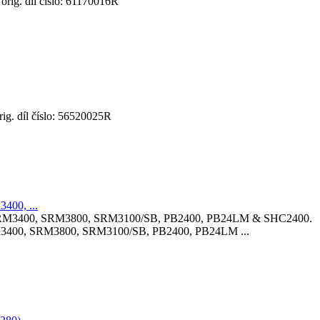
ig. díl číslo: 61170016R
. díl číslo: 56520025R
00, ...
3400, SRM3800, SRM3100/SB, PB2400, PB24LM ...