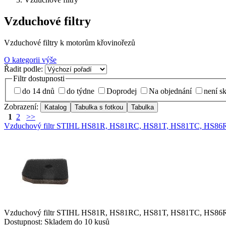
Vzduchové filtry
Vzduchové filtry k motorům křovinořezů
O kategorii výše
Řadit podle:
Filtr dostupnosti
do 14 dnů
do týdne
Doprodej
Na objednání
není s
Zobrazení:
1
2
>>
Vzduchový filtr STIHL HS81R, HS81RC, HS81T, HS81TC, HS86
Vzduchový filtr STIHL HS81R, HS81RC, HS81T, HS81TC, HS86R,
Dostupnost:
Skladem do 10 kusů