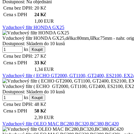
Dostupnost:
Na objednání
Cena bez DPH:
20
Kč
Cena s DPH
24
Kč
1,00 EUR
Vzduchový filtr HONDA GX25
Vzduchový filtr HONDA GX25,délka:80mm,šířka:75mm - nahr. orig. 
Dostupnost:
Skladem do 10 kusů
ks
Cena bez DPH:
27
Kč
Cena s DPH
33
Kč
1,34 EUR
Vzduchový filtr ( ECHO GT2000, GT1100, GT2400, ES2100, EX240
Vzduchový filtr ( ECHO GT2000, GT1100, GT2400, ES2100, EX2
Dostupnost:
Skladem do 10 kusů
ks
Cena bez DPH:
48
Kč
Cena s DPH
58
Kč
2,39 EUR
Vzduchový filtr OLEO MAC BC280,BC320,BC380,BC420