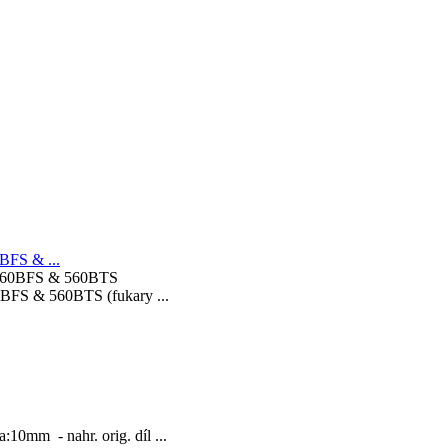
FS & ...
FS & 560BTS (fukary ...
mm - nahr. orig. díl ...