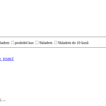
kladem
poslední kus
Skladem
Skladem do 10 kusů
R, HS86T
 ...