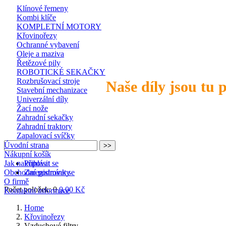
Klínové řemeny
Kombi klíče
KOMPLETNÍ MOTORY
Křovinořezy
Ochranné vybavení
Oleje a maziva
Řetězové pily
ROBOTICKÉ SEKAČKY
Rozbrušovací stroje
Naše díly jsou tu 
Stavební mechanizace
Univerzální díly
Žací nože
Zahradní sekačky
Zahradní traktory
Zapalovací svíčky
Úvodní strana
Nákupní košík
Jak nakupovat
Přihlásit se
Obchodní podmínky
Zaregistrovat se
O firmě
Počet položek: 0
0,00 Kč
Kontaktní informace
Home
Křovinořezy
Vzduchové filtry