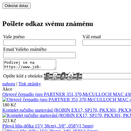
Pošlete odkaz svému známénu
Vaše jméno
Váš email
Email Vašeho známého
Opište kód z obrázku
nahoru
|
Tisk stránky
Akce
Olejové čerpadlo (pro PARTNER 351,370,McCULLOCH MAC 438
180 Kč
Komplet ručního startování (ROBIN EX17, SP170, PKX301, PK
323 Kč
Pilová lišta,délka 15"( 38cm),.3/8",.058"(1,5mm)