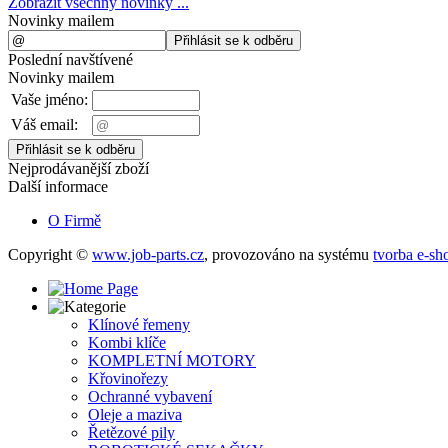
Zobrazit všechny novinky ...
Novinky mailem
Poslední navštívené
Novinky mailem
Vaše jméno:
Váš email:
Nejprodávanější zboží
Další informace
O Firmě
Copyright ©
www.job-parts.cz
,
provozováno na systému
tvorba e-sh
Klínové řemeny
Kombi klíče
KOMPLETNÍ MOTORY
Křovinořezy
Ochranné vybavení
Oleje a maziva
Řetězové pily