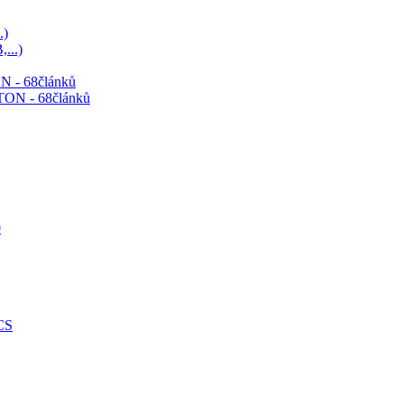
.)
N - 68článků