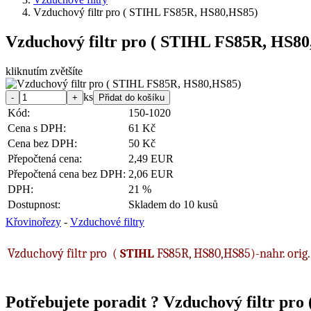
Vzduchový filtr pro ( STIHL FS85R, HS80,HS85)
Vzduchový filtr pro ( STIHL FS85R, HS8
kliknutím zvětšíte
ks
Kód:
150-1020
Cena s DPH:
61 Kč
Cena bez DPH:
50 Kč
Přepočtená cena:
2,49 EUR
Přepočtená cena bez DPH:
2,06 EUR
DPH:
21 %
Dostupnost:
Skladem do 10 kusů
Křovinořezy
-
Vzduchové filtry
Vzduchový filtr pro (
STIHL
FS85R, HS80,HS85)-nahr. orig. 
Potřebujete poradit ?
Vzduchový filtr pr