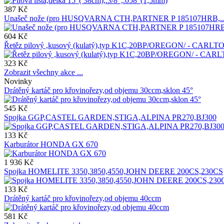
387 Kč
Unašeč nože (pro HUSQVARNA CTH,PARTNER P 185107HRB,..
604 Kč
Řetěz pilový ,kusový (kulatý),typ K1C,20BP/OREGON/ - CARLTO
323 Kč
Zobrazit všechny akce ...
Novinky
Drátěný kartáč pro křovinořezy,od objemu 30ccm,sklon 45°
545 Kč
Spojka GGP,CASTEL GARDEN,STIGA,ALPINA PR270,BJ300
133 Kč
Karburátor HONDA GX 670
1 936 Kč
Spojka HOMELITE 3350,3850,4550,JOHN DEERE 200CS,230CS
133 Kč
Drátěný kartáč pro křovinořezy,od objemu 40ccm
581 Kč