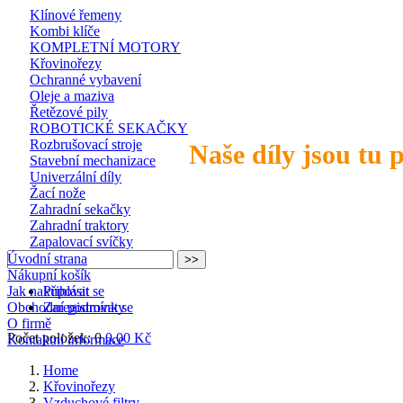
Klínové řemeny
Kombi klíče
KOMPLETNÍ MOTORY
Křovinořezy
Ochranné vybavení
Oleje a maziva
Řetězové pily
ROBOTICKÉ SEKAČKY
Rozbrušovací stroje
Naše díly jsou tu 
Stavební mechanizace
Univerzální díly
Žací nože
Zahradní sekačky
Zahradní traktory
Zapalovací svíčky
Úvodní strana
Nákupní košík
Jak nakupovat
Přihlásit se
Obchodní podmínky
Zaregistrovat se
O firmě
Počet položek: 0
0,00 Kč
Kontaktní informace
Home
Křovinořezy
Vzduchové filtry