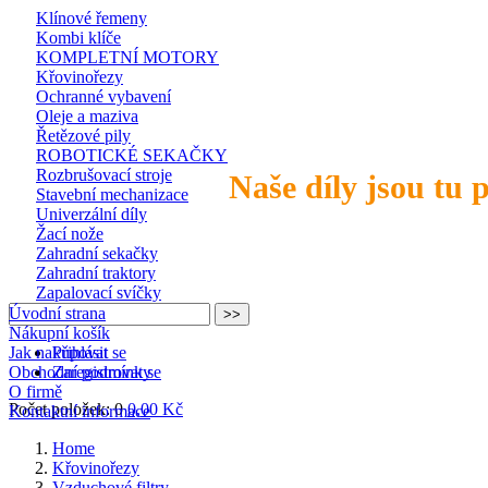
Klínové řemeny
Kombi klíče
KOMPLETNÍ MOTORY
Křovinořezy
Ochranné vybavení
Oleje a maziva
Řetězové pily
ROBOTICKÉ SEKAČKY
Rozbrušovací stroje
Naše díly jsou tu 
Stavební mechanizace
Univerzální díly
Žací nože
Zahradní sekačky
Zahradní traktory
Zapalovací svíčky
Úvodní strana
Nákupní košík
Jak nakupovat
Přihlásit se
Obchodní podmínky
Zaregistrovat se
O firmě
Počet položek: 0
0,00 Kč
Kontaktní informace
Home
Křovinořezy
Vzduchové filtry