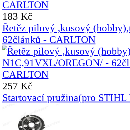
183 Kč
Řetěz pilový ,kusový (hobb
62článků - CARLTON
257 Kč
Startovací pružina(pro STIH