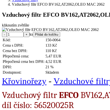
Vzduchový filtr EFCO BV162,AT2062,OLEO MAC 2062
Vzduchový filtr EFCO BV162,AT2062,O
kliknutím zvětšíte
ks
Kód:
150-0064
Cena s DPH:
133 Kč
Cena bez DPH:
110 Kč
Přepočtená cena:
5,47 EUR
Přepočtená cena bez DPH:
4,52 EUR
DPH:
21 %
Dostupnost:
Skladem
Křovinořezy
-
Vzduchové filtr
Vzduchový filtr
EFCO
BV162,A
díl číslo: 56520025R