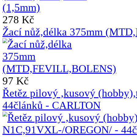
278 Kč
Žací nůž,délka 375mm (MT
97 Kč
Řetěz pilový ,kusový (hobb
44článků - CARLTON