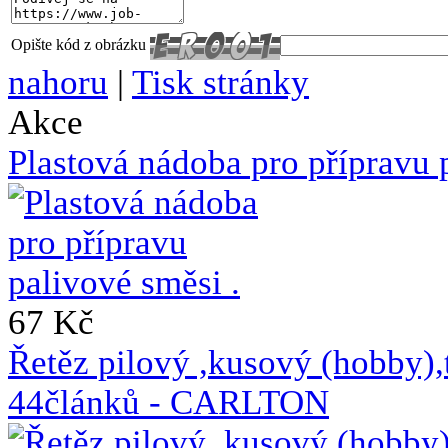
Opište kód z obrázku
nahoru
|
Tisk stránky
Akce
Plastová nádoba pro přípravu 
67 Kč
Řetěz pilový ,kusový (hobb
44článků - CARLTON