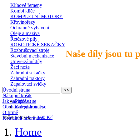
Klínové řemeny
Kombi klíče
KOMPLETNÍ MOTORY
Křovinořezy
Ochranné vybavení
Oleje a maziva
Řetězové pily
ROBOTICKÉ SEKAČKY
Rozbrušovací stroje
Naše díly jsou tu 
Stavební mechanizace
Univerzální díly
Žací nože
Zahradní sekačky
Zahradní traktory
Zapalovací svíčky
Úvodní strana
Nákupní košík
Jak nakupovat
Přihlásit se
Obchodní podmínky
Zaregistrovat se
O firmě
Počet položek: 0
0,00 Kč
Kontaktní informace
Home