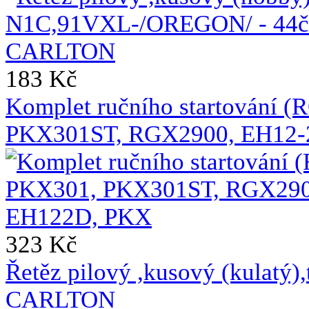
183 Kč
Komplet ručního startování 
PKX301ST, RGX2900, EH12-
323 Kč
Řetěz pilový ,kusový (kulat
CARLTON