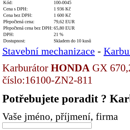
Kód:
100-0045
Cena s DPH:
1 936 Kč
Cena bez DPH:
1 600 Kč
Přepočtená cena:
79,62 EUR
Přepočtená cena bez DPH:
65,80 EUR
DPH:
21 %
Dostupnost:
Skladem do 10 kusů
Stavební mechanizace
-
Karbu
Karburátor
HONDA
GX 670,24
číslo:16100-ZN2-811
Potřebujete poradit ?
Kar
Vaše jméno, příjmení, firma