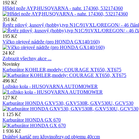
192 Kč
Hřídel nože AYP,HUSQVARNA - nahr. 174360, 532174360
351 Kč
Řetěz pilový ,kusový (hobby),typ N1C/91VXL/OREGON/ - 46 čl
195 Kč
Víčko olejové nádrže (pro HONDA GX140/160)
24 Kč
Zobrazit všechny akce ...
Novinky
Karburátor KOHLER,modely: COURAGE XT650, XT675
496 Kč
Ložisko kola - HUSQVARNA AUTOMOWER
127 Kč
Karburátor HONDA GXV530, GXV530R, GXV530U, GCV530
1 125 Kč
Karburátor HONDA GX 670
1 936 Kč
Drátěný kartáč pro křovinořezy,od objemu 40ccm