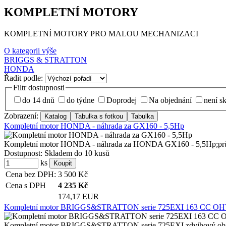
KOMPLETNÍ MOTORY
KOMPLETNÍ MOTORY PRO MALOU MECHANIZACI
O kategorii výše
BRIGGS & STRATTON
HONDA
Řadit podle:
Filtr dostupnosti
do 14 dnů
do týdne
Doprodej
Na objednání
není s
Zobrazení:
Kompletní motor HONDA - náhrada za GX160 - 5,5Hp
Kompletní motor HONDA - náhrada za HONDA GX160 - 5,5Hp;průměr
Dostupnost:
Skladem do 10 kusů
ks
Cena bez DPH:
3 500
Kč
Cena s DPH
4 235
Kč
174,17 EUR
Kompletní motor BRIGGS&STRATTON serie 725EXI 163 CC O
Kompletní motor BRIGGS&STRATTON serie 725EXI,zdvihový objem: