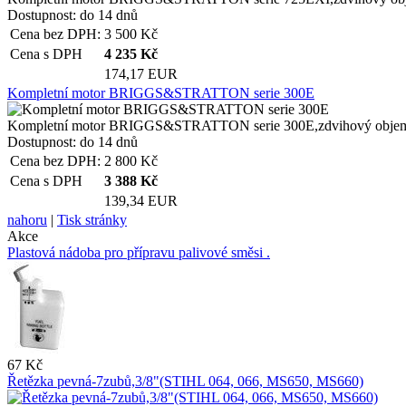
Dostupnost:
do 14 dnů
Cena bez DPH:
3 500
Kč
Cena s DPH
4 235
Kč
174,17 EUR
Kompletní motor BRIGGS&STRATTON serie 300E
Kompletní motor BRIGGS&STRATTON serie 300E,zdvihový objem:12
Dostupnost:
do 14 dnů
Cena bez DPH:
2 800
Kč
Cena s DPH
3 388
Kč
139,34 EUR
nahoru
|
Tisk stránky
Akce
Plastová nádoba pro přípravu palivové směsi .
67 Kč
Řetězka pevná-7zubů,3/8"(STIHL 064, 066, MS650, MS660)