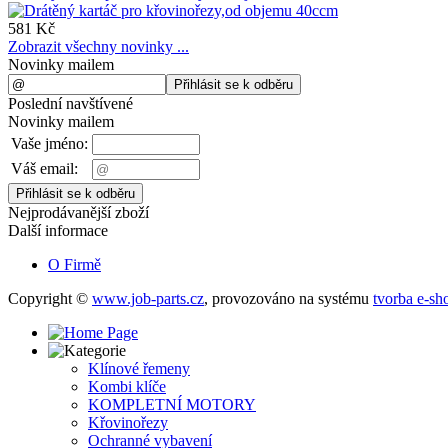
581 Kč
Zobrazit všechny novinky ...
Novinky mailem
Poslední navštívené
Novinky mailem
Vaše jméno:
Váš email:
Nejprodávanější zboží
Další informace
O Firmě
Copyright ©
www.job-parts.cz
,
provozováno na systému
tvorba e-sh
Klínové řemeny
Kombi klíče
KOMPLETNÍ MOTORY
Křovinořezy
Ochranné vybavení