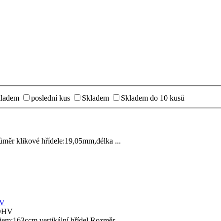
kladem
poslední kus
Skladem
Skladem do 10 kusů
 klikové hřídele:19,05mm,délka ...
HV
163ccm,vertikální hřídel.Rozměr ...