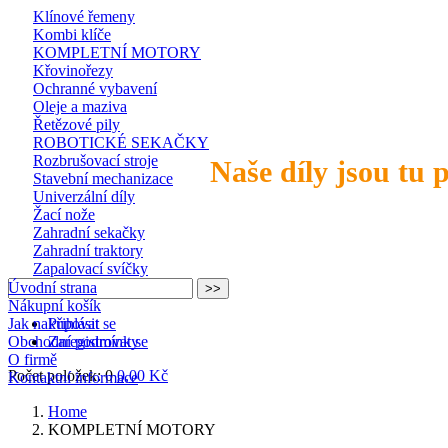
Klínové řemeny
Kombi klíče
KOMPLETNÍ MOTORY
Křovinořezy
Ochranné vybavení
Oleje a maziva
Řetězové pily
ROBOTICKÉ SEKAČKY
Rozbrušovací stroje
Naše díly jsou tu 
Stavební mechanizace
Univerzální díly
Žací nože
Zahradní sekačky
Zahradní traktory
Zapalovací svíčky
Úvodní strana
Nákupní košík
Jak nakupovat
Přihlásit se
Obchodní podmínky
Zaregistrovat se
O firmě
Počet položek: 0
0,00 Kč
Kontaktní informace
Home
KOMPLETNÍ MOTORY