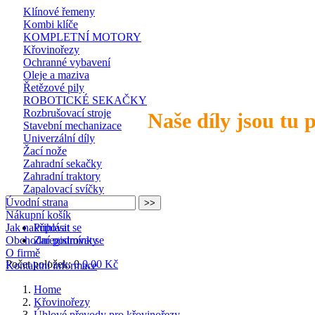
Klínové řemeny
Kombi klíče
KOMPLETNÍ MOTORY
Křovinořezy
Ochranné vybavení
Oleje a maziva
Řetězové pily
ROBOTICKÉ SEKAČKY
Rozbrušovací stroje
Naše díly jsou tu 
Stavební mechanizace
Univerzální díly
Žací nože
Zahradní sekačky
Zahradní traktory
Zapalovací svíčky
Úvodní strana
Nákupní košík
Jak nakupovat
Přihlásit se
Obchodní podmínky
Zaregistrovat se
O firmě
Počet položek: 0
0,00 Kč
Kontaktní informace
Home
Křovinořezy
Úhlové převody pro křovinořezy