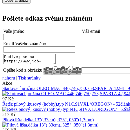
Pošlete odkaz svému známénu
Vaše jméno
Váš email
Email Vašeho známého
Opište kód z obrázku
nahoru
|
Tisk stránky
Akce
Startovací pružina OLEO-MAC 446,746,750,753,SPARTA 42,941-9
97 Kč
Řetěz pilový ,kusový (hobby),typ N1C,91VXL/OREGON/ - 52čl
217 Kč
Pilová lišta,délka 13"( 33cm),.325",.050"(1,3mm)