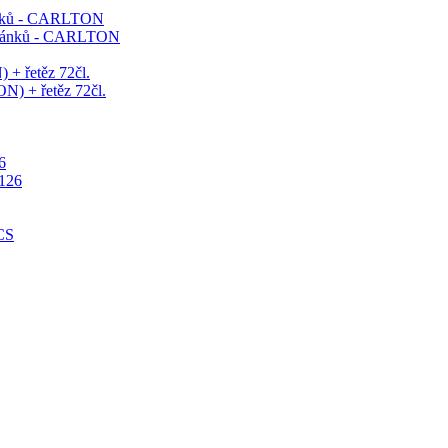
ánků - CARLTON
+ řetěz 72čl.
6