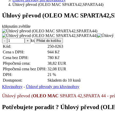
Úhlový převod (OLEO MAC SPARTA42,SPARTA44)
Úhlový převod (OLEO MAC SPARTA42,
kliknutím zvětšíte
ks
Kód:
250-0263
Cena s DPH:
944 Kč
Cena bez DPH:
780 Kč
Přepočtená cena:
38,82 EUR
Přepočtená cena bez DPH:
32,08 EUR
DPH:
21 %
Dostupnost:
Skladem do 10 kusů
Křovinořezy
-
Úhlové převody pro křovinořezy
Úhlový převod (
OLEO MAC
SPARTA 42,SPARTA 44 - prům
Potřebujete poradit ?
Úhlový převod (O