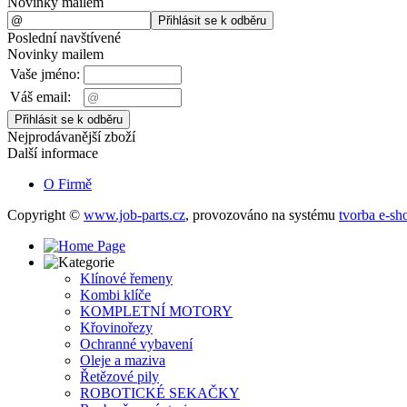
Novinky mailem
Poslední navštívené
Novinky mailem
Vaše jméno:
Váš email:
Nejprodávanější zboží
Další informace
O Firmě
Copyright ©
www.job-parts.cz
,
provozováno na systému
tvorba e-sh
Klínové řemeny
Kombi klíče
KOMPLETNÍ MOTORY
Křovinořezy
Ochranné vybavení
Oleje a maziva
Řetězové pily
ROBOTICKÉ SEKAČKY