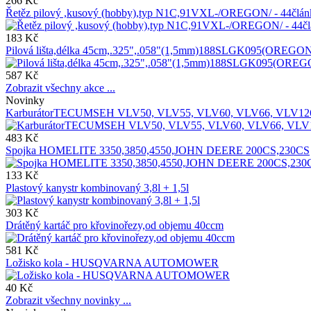
266 Kč
Řetěz pilový ,kusový (hobby),typ N1C,91VXL-/OREGON/ - 44čl
183 Kč
Pilová lišta,délka 45cm,.325",.058"(1,5mm)188SLGK095(OREGON) 
587 Kč
Zobrazit všechny akce ...
Novinky
KarburátorTECUMSEH VLV50, VLV55, VLV60, VLV66, VLV12
483 Kč
Spojka HOMELITE 3350,3850,4550,JOHN DEERE 200CS,230CS
133 Kč
Plastový kanystr kombinovaný 3,8l + 1,5l
303 Kč
Drátěný kartáč pro křovinořezy,od objemu 40ccm
581 Kč
Ložisko kola - HUSQVARNA AUTOMOWER
40 Kč
Zobrazit všechny novinky ...