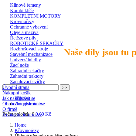
Klínové řemeny
Kombi klíče
KOMPLETNÍ MOTORY
Křovinořezy
Ochranné vybavení
Oleje a maziva
Řetězové pily
ROBOTICKÉ SEKAČKY
Rozbrušovací stroje
Naše díly jsou tu 
Stavební mechanizace
Univerzální díly
Žací nože
Zahradní sekačky
Zahradní traktory
Zapalovací svíčky
Úvodní strana
Nákupní košík
Jak nakupovat
Přihlásit se
Obchodní podmínky
Zaregistrovat se
O firmě
Počet položek: 0
0,00 Kč
Kontaktní informace
Home
Křovinořezy
Úhlové převody pro křovinořezy