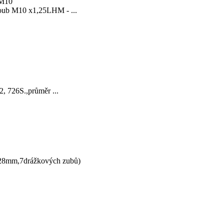
roub M10 x1,25LHM - ...
726S.,průměr ...
28mm,7drážkových zubů)