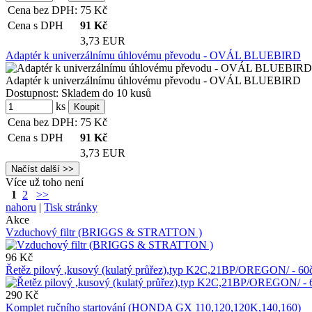
Cena bez DPH:
75
Kč
Cena s DPH
91
Kč
3,73 EUR
Adaptér k univerzálnímu úhlovému převodu - OVÁL BLUEBIRD
Adaptér k univerzálnímu úhlovému převodu - OVÁL BLUEBIRD
Dostupnost:
Skladem do 10 kusů
ks
Cena bez DPH:
75
Kč
Cena s DPH
91
Kč
3,73 EUR
Více už toho není
1
2
>>
nahoru
|
Tisk stránky
Akce
Vzduchový filtr (BRIGGS & STRATTON )
96 Kč
Řetěz pilový ,kusový (kulatý průřez),typ K2C,21BP/OREGON/ - 
290 Kč
Komplet ručního startování (HONDA GX 110,120,120K,140,160)