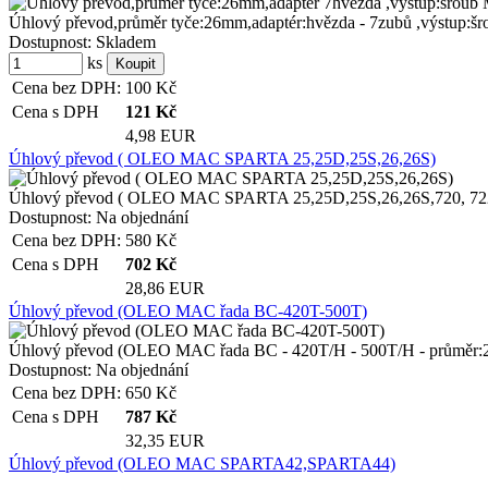
Úhlový převod,průměr tyče:26mm,adaptér:hvězda - 7zubů ,výstup:š
Dostupnost:
Skladem
ks
Cena bez DPH:
100
Kč
Cena s DPH
121
Kč
4,98 EUR
Úhlový převod ( OLEO MAC SPARTA 25,25D,25S,26,26S)
Úhlový převod ( OLEO MAC SPARTA 25,25D,25S,26,26S,720, 722, 
Dostupnost:
Na objednání
Cena bez DPH:
580
Kč
Cena s DPH
702
Kč
28,86 EUR
Úhlový převod (OLEO MAC řada BC-420T-500T)
Úhlový převod (OLEO MAC řada BC - 420T/H - 500T/H - průměr:
Dostupnost:
Na objednání
Cena bez DPH:
650
Kč
Cena s DPH
787
Kč
32,35 EUR
Úhlový převod (OLEO MAC SPARTA42,SPARTA44)