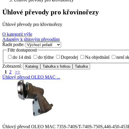
Úhlové převody pro křovinořezy
Úhlové převody pro křovinořezy
O kategorii výše
Adaptéry k úhlovým převodům
Řadit podle:
Filtr dostupnosti
do 14 dnů
do týdne
Doprodej
Na objednání
není s
Zobrazení:
1
2
>>
Úhlový převod OLEO MAC ...
Úhlový převod OLEO MAC 735S-740S/T-740S-750S,446-450-453