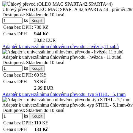
Úhlový převod (OLEO MAC SPARTA 42,SPARTA 44 - průměr:28mm) 
Dostupnost:
Skladem do 10 kusů
ks
Cena bez DPH:
780
Kč
Cena s DPH
944
Kč
38,82 EUR
Adaptér k univerzálnímu úhlovému převodu - hvězda,11 zubů
Adaptér k univerzálnímu úhlovému převodu - hvězda - 11 zubů
Dostupnost:
Skladem do 10 kusů
ks
Cena bez DPH:
60
Kč
Cena s DPH
73
Kč
2,99 EUR
Adaptér k univerzálnímu úhlovému převodu -typ STIHL - 5,1mm
Adaptér k univerzálnímu úhlovému převodu -typ STIHL - 5,1mm-čtv
Dostupnost:
Skladem do 10 kusů
ks
Cena bez DPH:
110
Kč
Cena s DPH
133
Kč