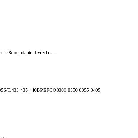
:28mm,adaptér:hvězda - ...