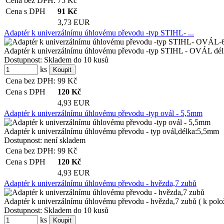
Cena bez DPH:
75
Kč
Cena s DPH
91
Kč
3,73 EUR
Adaptér k univerzálnímu úhlovému převodu -typ STIHL- ...
Adaptér k univerzálnímu úhlovému převodu -typ STIHL - OVÁL dé
Dostupnost:
Skladem do 10 kusů
ks
Cena bez DPH:
99
Kč
Cena s DPH
120
Kč
4,93 EUR
Adaptér k univerzálnímu úhlovému převodu -typ ovál - 5,5mm
Adaptér k univerzálnímu úhlovému převodu - typ ovál,délka:5,5mm
Dostupnost:
není skladem
Cena bez DPH:
99
Kč
Cena s DPH
120
Kč
4,93 EUR
Adaptér k univerzálnímu úhlovému převodu - hvězda,7 zubů
Adaptér k univerzálnímu úhlovému převodu - hvězda,7 zubů ( k pol
Dostupnost:
Skladem do 10 kusů
ks