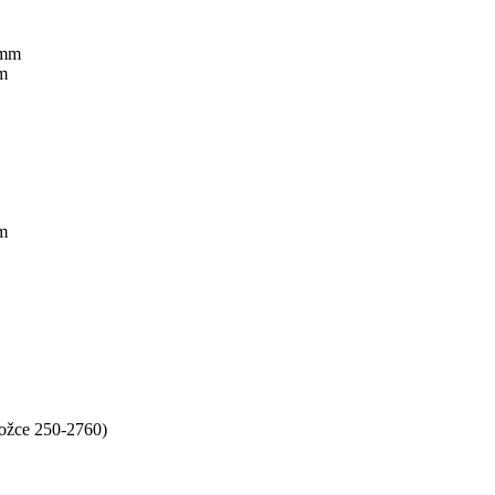
mm
ložce 250-2760)