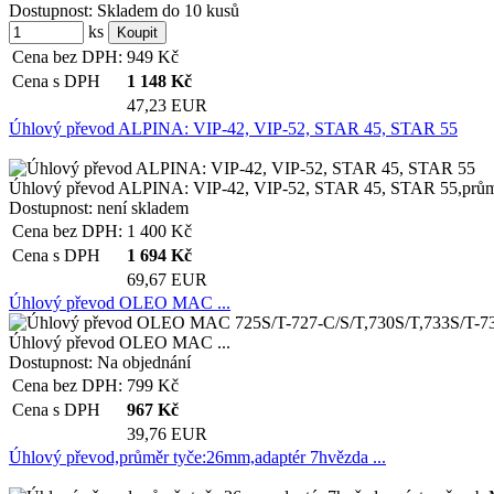
Dostupnost:
Skladem do 10 kusů
ks
Cena bez DPH:
949
Kč
Cena s DPH
1 148
Kč
47,23 EUR
Úhlový převod ALPINA: VIP-42, VIP-52, STAR 45, STAR 55
Úhlový převod ALPINA: VIP-42, VIP-52, STAR 45, STAR 55,průměr
Dostupnost:
není skladem
Cena bez DPH:
1 400
Kč
Cena s DPH
1 694
Kč
69,67 EUR
Úhlový převod OLEO MAC ...
Úhlový převod OLEO MAC ...
Dostupnost:
Na objednání
Cena bez DPH:
799
Kč
Cena s DPH
967
Kč
39,76 EUR
Úhlový převod,průměr tyče:26mm,adaptér 7hvězda ...