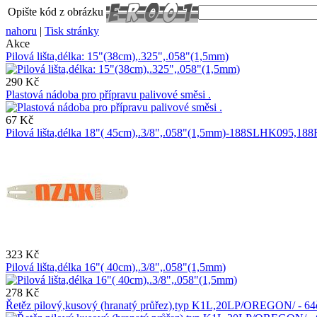
Opište kód z obrázku
nahoru
|
Tisk stránky
Akce
Pilová lišta,délka: 15"(38cm),.325",.058"(1,5mm)
290 Kč
Plastová nádoba pro přípravu palivové směsi .
67 Kč
Pilová lišta,délka 18"( 45cm),.3/8",.058"(1,5mm)-188SLHK09
323 Kč
Pilová lišta,délka 16"( 40cm),.3/8",.058"(1,5mm)
278 Kč
Řetěz pilový,kusový (hranatý průřez),typ K1L,20LP/OREGON/ - 