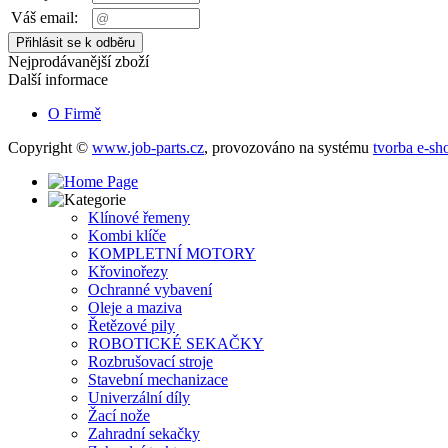
Váš email:
Nejprodávanější zboží
Další informace
O Firmě
Copyright ©
www.job-parts.cz
,
provozováno na systému
tvorba e-sh
Klínové řemeny
Kombi klíče
KOMPLETNÍ MOTORY
Křovinořezy
Ochranné vybavení
Oleje a maziva
Řetězové pily
ROBOTICKÉ SEKAČKY
Rozbrušovací stroje
Stavební mechanizace
Univerzální díly
Žací nože
Zahradní sekačky