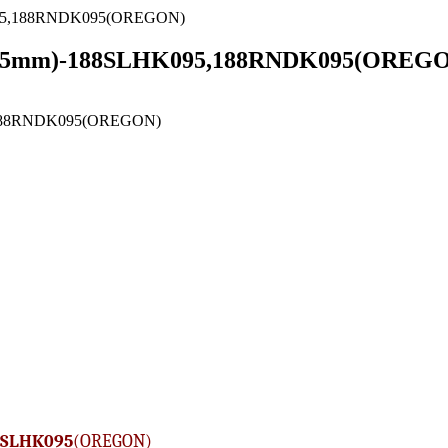
LHK095,188RNDK095(OREGON)
058"(1,5mm)-188SLHK095,188RNDK095(OREG
8SLHK095
(OREGON)