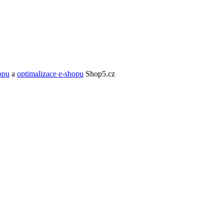
opu
a
optimalizace e-shopu
Shop5.cz