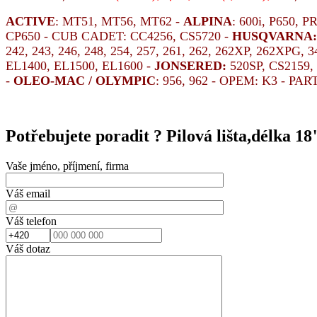
ACTIVE
: MT51, MT56, MT62 -
ALPINA
: 600i, P650, 
CP650 - CUB CADET: CC4256, CS5720 -
HUSQVARNA:
242, 243, 246, 248, 254, 257, 261, 262, 262XP, 262XPG, 
EL1400, EL1500, EL1600 -
JONSERED:
520SP, CS2159, 4
-
OLEO-MAC / OLYMPIC
: 956, 962 - OPEM: K3 - PA
Potřebujete poradit ?
Pilová lišta,délka
Vaše jméno, příjmení, firma
Váš email
Váš telefon
Váš dotaz