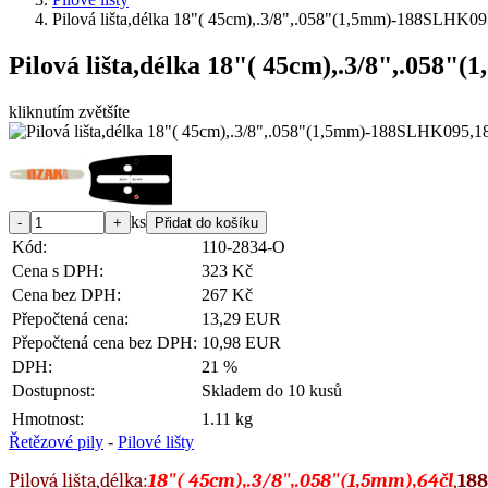
Pilová lišta,délka 18"( 45cm),.3/8",.058"(1,5mm)-188S
Pilová lišta,délka 18"( 45cm),.3/8",.
kliknutím zvětšíte
ks
Kód:
110-2834-O
Cena s DPH:
323 Kč
Cena bez DPH:
267 Kč
Přepočtená cena:
13,29 EUR
Přepočtená cena bez DPH:
10,98 EUR
DPH:
21 %
Dostupnost:
Skladem do 10 kusů
Hmotnost:
1.11 kg
Řetězové pily
-
Pilové lišty
Pilová lišta,délka:
18"( 45cm),.3/8",.058"(1,5mm),64čl
,
18