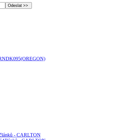
5,188RNDK095(OREGON)
64článků - CARLTON