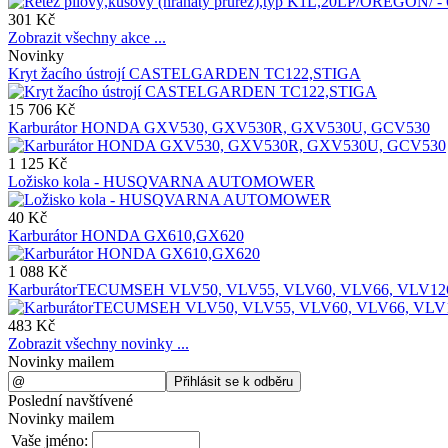
301 Kč
Zobrazit všechny akce ...
Novinky
Kryt žacího ústrojí CASTELGARDEN TC122,STIGA
15 706 Kč
Karburátor HONDA GXV530, GXV530R, GXV530U, GCV530
1 125 Kč
Ložisko kola - HUSQVARNA AUTOMOWER
40 Kč
Karburátor HONDA GX610,GX620
1 088 Kč
KarburátorTECUMSEH VLV50, VLV55, VLV60, VLV66, VLV12
483 Kč
Zobrazit všechny novinky ...
Novinky mailem
Poslední navštívené
Novinky mailem
Vaše jméno: