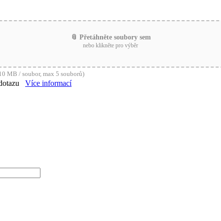
📎 Přetáhněte soubory sem
nebo klikněte pro výběr
0 MB / soubor, max 5 souborů)
dotazu
Více informací