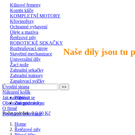
Klínové řemeny
Kombi klíče
KOMPLETNÍ MOTORY
Křovinořezy
Ochranné vybavení
Oleje a maziva
Řetězové pily
ROBOTICKÉ SEKAČKY
Rozbrušovací stroje
Naše díly jsou tu 
Stavební mechanizace
Univerzální díly
Žací nože
Zahradní sekačky
Zahradní traktory
Zapalovací svíčky
Úvodní strana
Nákupní košík
Jak nakupovat
Přihlásit se
Obchodní podmínky
Zaregistrovat se
O firmě
Počet položek: 0
0,00 Kč
Kontaktní informace
Home
Řetězové pily
Pilové lišty