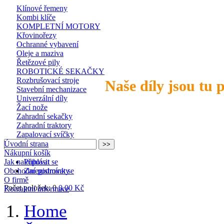
Klínové řemeny
Kombi klíče
KOMPLETNÍ MOTORY
Křovinořezy
Ochranné vybavení
Oleje a maziva
Řetězové pily
ROBOTICKÉ SEKAČKY
Rozbrušovací stroje
Naše díly jsou tu 
Stavební mechanizace
Univerzální díly
Žací nože
Zahradní sekačky
Zahradní traktory
Zapalovací svíčky
Úvodní strana
Nákupní košík
Jak nakupovat
Přihlásit se
Obchodní podmínky
Zaregistrovat se
O firmě
Počet položek: 0
0,00 Kč
Kontaktní informace
Home