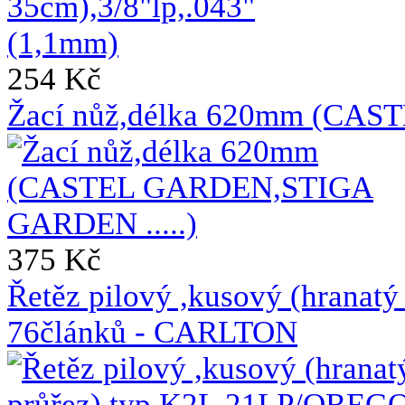
254 Kč
Žací nůž,délka 620mm (CAS
375 Kč
Řetěz pilový ,kusový (hrana
76článků - CARLTON