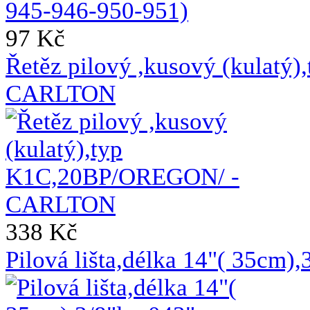
97 Kč
Řetěz pilový ,kusový (kulat
CARLTON
338 Kč
Pilová lišta,délka 14"( 35cm)