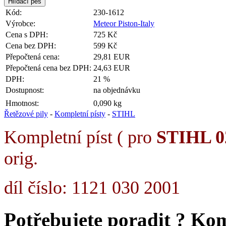
Kód:
230-1612
Výrobce:
Meteor Piston-Italy
Cena s DPH:
725 Kč
Cena bez DPH:
599 Kč
Přepočtená cena:
29,81 EUR
Přepočtená cena bez DPH:
24,63 EUR
DPH:
21 %
Dostupnost:
na objednávku
Hmotnost:
0,090 kg
Řetězové pily
-
Kompletní písty
-
STIHL
Kompletní píst ( pro
STIHL 0
orig.
díl číslo: 1121 030 2001
Potřebujete poradit ?
Kom