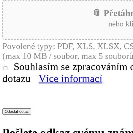
📎 Přetáh
nebo kl
Povolené typy: PDF, XLS, XLSX, 
(max 10 MB / soubor, max 5 souborů
Souhlasím se zpracováním 
dotazu
Více informací
Pošlete odkaz svému zná