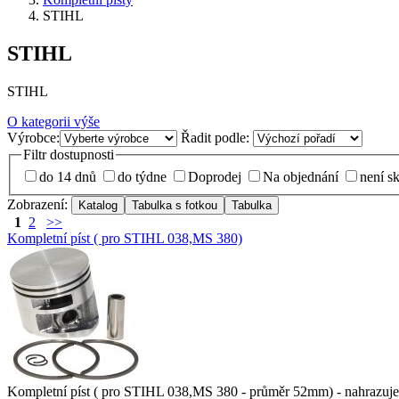
STIHL
STIHL
STIHL
O kategorii výše
Výrobce:
Řadit podle:
Filtr dostupnosti
do 14 dnů
do týdne
Doprodej
Na objednání
není s
Zobrazení:
1
2
>>
Kompletní píst ( pro STIHL 038,MS 380)
Kompletní píst ( pro STIHL 038,MS 380 - průměr 52mm) - nahrazuje or