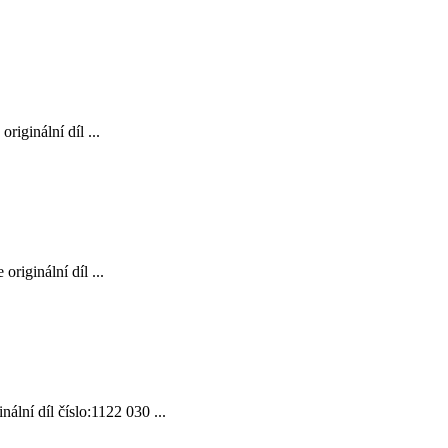
iginální díl ...
riginální díl ...
lní díl číslo:1122 030 ...