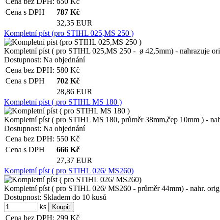
Cena bez DPH:
650
Kč
Cena s DPH
787
Kč
32,35 EUR
Kompletní píst (pro STIHL 025,MS 250 )
Kompletní píst ( pro STIHL 025,MS 250 - ø 42,5mm) - nahrazuje orig.
Dostupnost:
Na objednání
Cena bez DPH:
580
Kč
Cena s DPH
702
Kč
28,86 EUR
Kompletní píst ( pro STIHL MS 180 )
Kompletní píst ( pro STIHL MS 180, průměr 38mm,čep 10mm ) - nahr. o
Dostupnost:
Na objednání
Cena bez DPH:
550
Kč
Cena s DPH
666
Kč
27,37 EUR
Kompletní píst ( pro STIHL 026/ MS260)
Kompletní píst ( pro STIHL 026/ MS260 - průměr 44mm) - nahr. orig.
Dostupnost:
Skladem do 10 kusů
ks
Cena bez DPH:
299
Kč