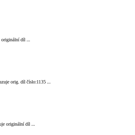
iginální díl ...
e orig. díl číslo:1135 ...
originální díl ...