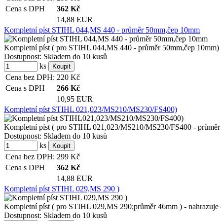
Cena s DPH
362
Kč
14,88 EUR
Kompletní píst STIHL 044,MS 440 - průměr 50mm,čep 10mm
Kompletní píst ( pro STIHL 044,MS 440 - průměr 50mm,čep 10mm) - n
Dostupnost:
Skladem do 10 kusů
ks
Cena bez DPH:
220
Kč
Cena s DPH
266
Kč
10,95 EUR
Kompletní píst STIHL 021,023/MS210/MS230/FS400)
Kompletní píst ( pro STIHL 021,023/MS210/MS230/FS400 - průměr 40
Dostupnost:
Skladem do 10 kusů
ks
Cena bez DPH:
299
Kč
Cena s DPH
362
Kč
14,88 EUR
Kompletní píst STIHL 029,MS 290 )
Kompletní píst ( pro STIHL 029,MS 290;průměr 46mm ) - nahrazuje ori
Dostupnost:
Skladem do 10 kusů