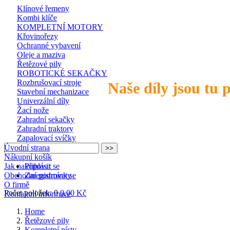
Klínové řemeny
Kombi klíče
KOMPLETNÍ MOTORY
Křovinořezy
Ochranné vybavení
Oleje a maziva
Řetězové pily
ROBOTICKÉ SEKAČKY
Rozbrušovací stroje
Naše díly jsou tu 
Stavební mechanizace
Univerzální díly
Žací nože
Zahradní sekačky
Zahradní traktory
Zapalovací svíčky
Úvodní strana
Nákupní košík
Jak nakupovat
Přihlásit se
Obchodní podmínky
Zaregistrovat se
O firmě
Počet položek: 0
0,00 Kč
Kontaktní informace
Home
Řetězové pily
Kompletní písty