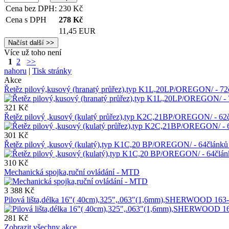
Cena bez DPH:
230
Kč
Cena s DPH
278
Kč
11,45 EUR
Více už toho není
1
2
>>
nahoru
|
Tisk stránky
Akce
Řetěz pilový,kusový (hranatý průřez),typ K1L,20LP/OREGON/ - 
321 Kč
Řetěz pilový ,kusový (kulatý průřez),typ K2C,21BP/OREGON/ - 
301 Kč
Řetěz pilový ,kusový (kulatý),typ K1C,20 BP/OREGON/ - 64člán
310 Kč
Mechanická spojka,ruční ovládání - MTD
3 388 Kč
Pilová lišta,délka 16"( 40cm),325",.063"(1,6mm),SHERWOOD 163
281 Kč
Zobrazit všechny akce ...