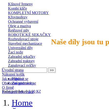
Klínové řemeny
Kombi klíče
KOMPLETNÍ MOTORY
Křovinořezy
Ochranné vybavení
Oleje a maziva
Řetězové pily
ROBOTICKÉ SEKAČKY
Rozbrušovací stroje
Naše díly jsou tu 
Stavební mechanizace
Univerzální díly
Žací nože
Zahradní sekačky
Zahradní traktory
Zapalovací svíčky
Úvodní strana
Nákupní košík
Jak nakupovat
Přihlásit se
Obchodní podmínky
Zaregistrovat se
O firmě
Počet položek: 0
0,00 Kč
Kontaktní informace
Home