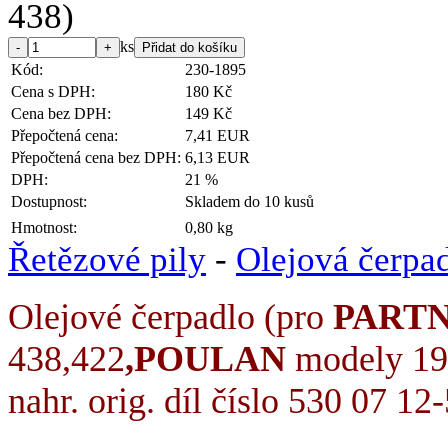
ks
Kód:
230-1895
Cena s DPH:
180 Kč
Cena bez DPH:
149 Kč
Přepočtená cena:
7,41 EUR
Přepočtená cena bez DPH:
6,13 EUR
DPH:
21 %
Dostupnost:
Skladem do 10 kusů
Hmotnost:
0,80 kg
Řetězové pily
-
Olejová čerpa
Olejové čerpadlo (pro
PART
438,422
,POULAN
modely 19
nahr. orig. díl číslo 530 07 1