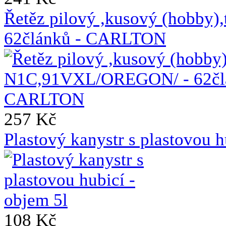
Řetěz pilový ,kusový (hobb
62článků - CARLTON
257 Kč
Plastový kanystr s plastovou h
108 Kč