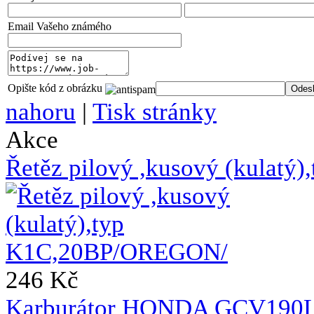
Email Vašeho známého
Opište kód z obrázku
nahoru
|
Tisk stránky
Akce
Řetěz pilový ,kusový (kulat
246 Kč
Karburátor HONDA GCV190