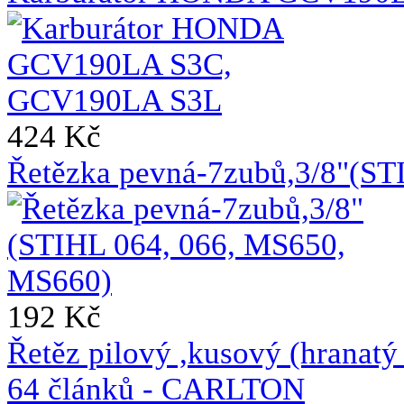
424 Kč
Řetězka pevná-7zubů,3/8"(ST
192 Kč
Řetěz pilový ,kusový (hrana
64 článků - CARLTON