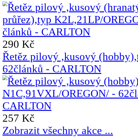
290 Kč
Řetěz pilový ,kusový (hobb
62článků - CARLTON
257 Kč
Zobrazit všechny akce ...