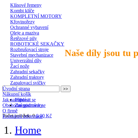
Klínové řemeny
Kombi klíče
KOMPLETNÍ MOTORY
Křovinořezy
Ochranné vybavení
Oleje a maziva
Řetězové pily
ROBOTICKÉ SEKAČKY
Rozbrušovací stroje
Naše díly jsou tu 
Stavební mechanizace
Univerzální díly
Žací nože
Zahradní sekačky
Zahradní traktory
Zapalovací svíčky
Úvodní strana
Nákupní košík
Jak nakupovat
Přihlásit se
Obchodní podmínky
Zaregistrovat se
O firmě
Počet položek: 0
0,00 Kč
Kontaktní informace
Home