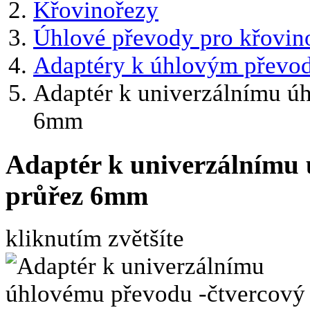
Křovinořezy
Úhlové převody pro křovin
Adaptéry k úhlovým převo
Adaptér k univerzálnímu ú
6mm
Adaptér k univerzálnímu 
průřez 6mm
kliknutím zvětšíte