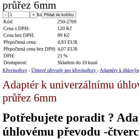
ks
Kód:
250-2769
Cena s DPH:
120 Kč
Cena bez DPH:
99 Kč
Přepočtená cena:
4,93 EUR
Přepočtená cena bez DPH:
4,07 EUR
DPH:
21 %
Dostupnost:
Skladem do 10 kusů
Křovinořezy
-
Úhlové převody pro křovinořezy
-
Adaptéry k úhlový
Adaptér k univerzálnímu úhl
průřez 6mm
Potřebujete poradit ?
Ada
úhlovému převodu -čtver