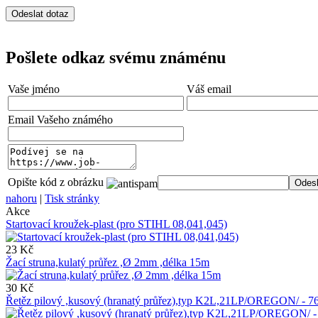
Pošlete odkaz svému známénu
Vaše jméno
Váš email
Email Vašeho známého
Opište kód z obrázku
nahoru
|
Tisk stránky
Akce
Startovací kroužek-plast (pro STIHL 08,041,045)
23 Kč
Žací struna,kulatý průřez ,Ø 2mm ,délka 15m
30 Kč
Řetěz pilový ,kusový (hranatý průřez),typ K2L,21LP/OREGON/ -