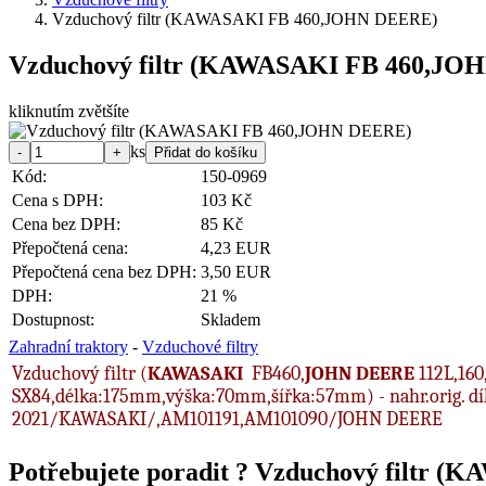
Vzduchový filtr (KAWASAKI FB 460,JOHN DEERE)
Vzduchový filtr (KAWASAKI FB 460,JO
kliknutím zvětšíte
ks
Kód:
150-0969
Cena s DPH:
103 Kč
Cena bez DPH:
85 Kč
Přepočtená cena:
4,23 EUR
Přepočtená cena bez DPH:
3,50 EUR
DPH:
21 %
Dostupnost:
Skladem
Zahradní traktory
-
Vzduchové filtry
Vzduchový filtr (
KAWASAKI
FB460,
JOHN DEERE
112L,160
SX84,délka:175mm,výška:70mm,šířka:57mm) - nahr.orig. díl 
2021/KAWASAKI/,AM101191,AM101090/JOHN DEERE
Potřebujete poradit ?
Vzduchový filtr 