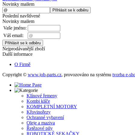
Novinky mailem
Poslední navštívené
Novinky mailem
Vaše jméno:
Váš email:
Nejprodávanější zboží
Další informace
O Firmě
Copyright ©
www.job-parts.cz
,
provozováno na systému
tvorba e-sh
Klínové řemeny
Kombi klíče
KOMPLETNÍ MOTORY
Křovinořezy
Ochranné vybavení
Oleje a maziva
Řetězové pily
ROBOTICKÉ SEKAČKY