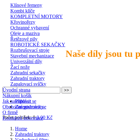
Klínové řemeny
Kombi klíče
KOMPLETNÍ MOTORY
Křovinořezy
Ochranné vybavení
Oleje a maziva
Řetězové pily
ROBOTICKÉ SEKAČKY
Rozbrušovací stroje
Naše díly jsou tu 
Stavební mechanizace
Univerzální díly
Žací nože
Zahradní sekačky
Zahradní traktory
Zapalovací svíčky
Úvodní strana
Nákupní košík
Jak nakupovat
Přihlásit se
Obchodní podmínky
Zaregistrovat se
O firmě
Počet položek: 0
0,00 Kč
Kontaktní informace
Home
Zahradní traktory
Vzduchové filtry