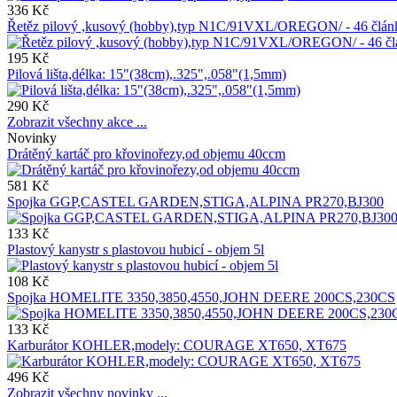
336 Kč
Řetěz pilový ,kusový (hobby),typ N1C/91VXL/OREGON/ - 46 čl
195 Kč
Pilová lišta,délka: 15"(38cm),.325",.058"(1,5mm)
290 Kč
Zobrazit všechny akce ...
Novinky
Drátěný kartáč pro křovinořezy,od objemu 40ccm
581 Kč
Spojka GGP,CASTEL GARDEN,STIGA,ALPINA PR270,BJ300
133 Kč
Plastový kanystr s plastovou hubicí - objem 5l
108 Kč
Spojka HOMELITE 3350,3850,4550,JOHN DEERE 200CS,230CS
133 Kč
Karburátor KOHLER,modely: COURAGE XT650, XT675
496 Kč
Zobrazit všechny novinky ...