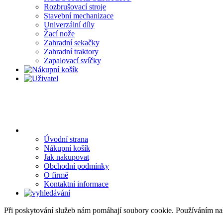
Rozbrušovací stroje
Stavební mechanizace
Univerzální díly
Žací nože
Zahradní sekačky
Zahradní traktory
Zapalovací svíčky
Úvodní strana
Nákupní košík
Jak nakupovat
Obchodní podmínky
O firmě
Kontaktní informace
Při poskytování služeb nám pomáhají soubory cookie. Používáním na