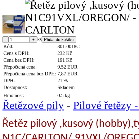
ks
Kód:
301-0018C
Cena s DPH:
232 Kč
Cena bez DPH:
191 Kč
Přepočtená cena:
9,52 EUR
Přepočtená cena bez DPH:
7,87 EUR
DPH:
21 %
Dostupnost:
Skladem
Hmotnost:
0.5 kg
Řetězové pily
-
Pilové řetězy 
Řetěz pilový ,kusový (hobby),t
N1C/CARLTON/,91VXL/OREG