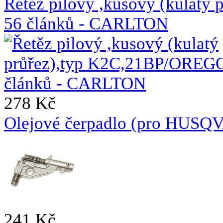
Řetěz pilový ,kusový (kulat
56 článků - CARLTON
278 Kč
Olejové čerpadlo (pro HUSQ
241 Kč