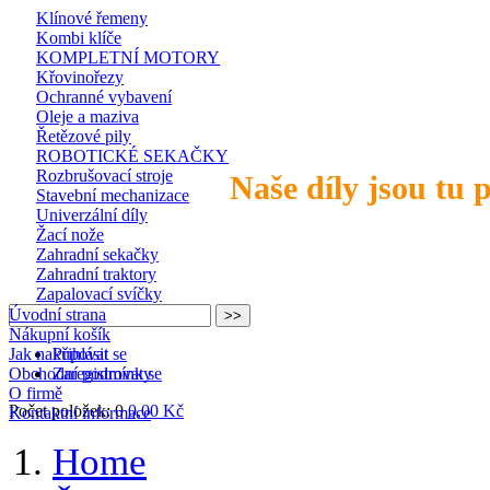
Klínové řemeny
Kombi klíče
KOMPLETNÍ MOTORY
Křovinořezy
Ochranné vybavení
Oleje a maziva
Řetězové pily
ROBOTICKÉ SEKAČKY
Rozbrušovací stroje
Naše díly jsou tu 
Stavební mechanizace
Univerzální díly
Žací nože
Zahradní sekačky
Zahradní traktory
Zapalovací svíčky
Úvodní strana
Nákupní košík
Jak nakupovat
Přihlásit se
Obchodní podmínky
Zaregistrovat se
O firmě
Počet položek: 0
0,00 Kč
Kontaktní informace
Home