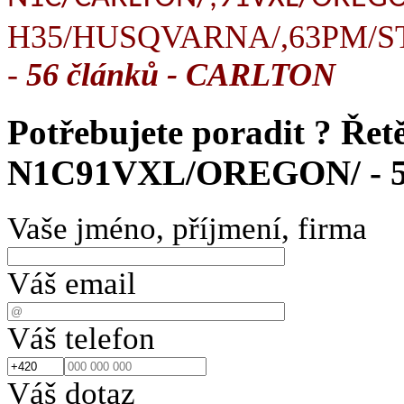
H35/HUSQVARNA/,63PM/STI
-
56 článků - CARLTON
Potřebujete poradit ?
Řetě
N1C91VXL/OREGON/ - 5
Vaše jméno, příjmení, firma
Váš email
Váš telefon
Váš dotaz