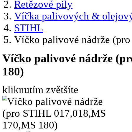
Řetězové pily
Víčka palivových & olejov
STIHL
Víčko palivové nádrže (p
Víčko palivové nádrže (
180)
kliknutím zvětšíte