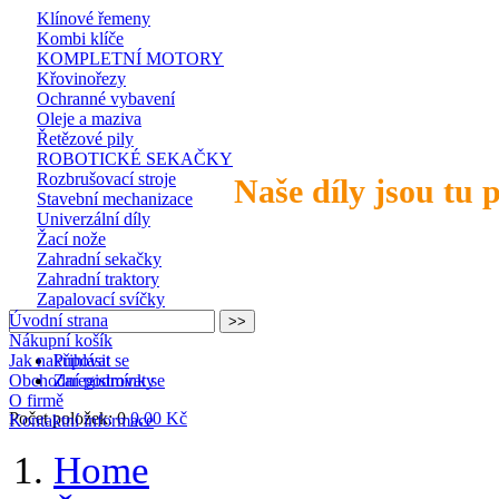
Klínové řemeny
Kombi klíče
KOMPLETNÍ MOTORY
Křovinořezy
Ochranné vybavení
Oleje a maziva
Řetězové pily
ROBOTICKÉ SEKAČKY
Rozbrušovací stroje
Naše díly jsou tu 
Stavební mechanizace
Univerzální díly
Žací nože
Zahradní sekačky
Zahradní traktory
Zapalovací svíčky
Úvodní strana
Nákupní košík
Jak nakupovat
Přihlásit se
Obchodní podmínky
Zaregistrovat se
O firmě
Počet položek: 0
0,00 Kč
Kontaktní informace
Home