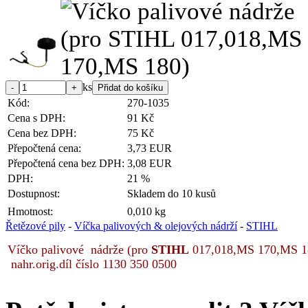
ks
Kód:
270-1035
Cena s DPH:
91 Kč
Cena bez DPH:
75 Kč
Přepočtená cena:
3,73 EUR
Přepočtená cena bez DPH:
3,08 EUR
DPH:
21 %
Dostupnost:
Skladem do 10 kusů
Hmotnost:
0,010 kg
Řetězové pily
-
Víčka palivových & olejových nádrží
-
STIHL
Víčko palivové nádrže (pro
STIHL
017,018,MS 170,MS 18
nahr.orig.díl číslo 1130 350 0500