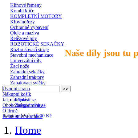
Klínové řemeny
Kombi klíče
KOMPLETNÍ MOTORY
Křovinořezy
Ochranné vybavení
Oleje a maziva
Řetězové pily
ROBOTICKÉ SEKAČKY
Rozbrušovací stroje
Naše díly jsou tu 
Stavební mechanizace
Univerzální díly
Žací nože
Zahradní sekačky
Zahradní traktory
Zapalovací svíčky
Úvodní strana
Nákupní košík
Jak nakupovat
Přihlásit se
Obchodní podmínky
Zaregistrovat se
O firmě
Počet položek: 0
0,00 Kč
Kontaktní informace
Home