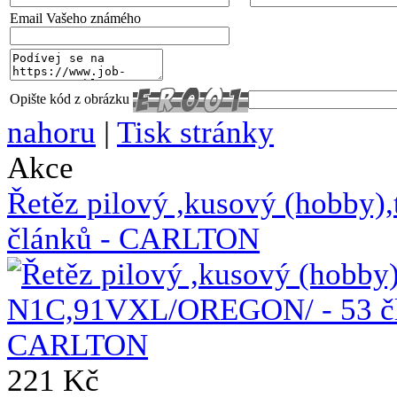
Email Vašeho známého
Opište kód z obrázku
nahoru
|
Tisk stránky
Akce
Řetěz pilový ,kusový (hobb
článků - CARLTON
221 Kč