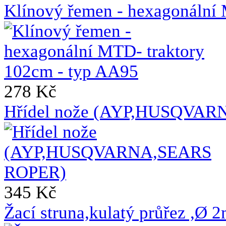
Klínový řemen - hexagonální
278 Kč
Hřídel nože (AYP,HUSQVA
345 Kč
Žací struna,kulatý průřez ,Ø 