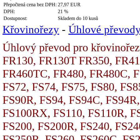
Přepočtená cena bez DPH:
27,97 EUR
DPH:
21 %
Dostupnost:
Skladem do 10 kusů
Křovinořezy
-
Úhlové převody
Úhlový převod pro křovinoře
FR130, FR130T FR350, FR41
FR460TC, FR480, FR480C, FS
FS72, FS74, FS75, FS80, FS8
FS90R, FS94, FS94C, FS94R,
FS100RX, FS110, FS110R, FS
FS200, FS200R, FS240, FS24
FS250R, FS260, FS260C, FS