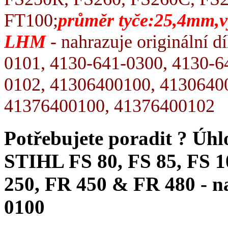
FT100;
průměr tyče:25,4mm,vý
LHM
- nahrazuje originální dí
0101, 4130-641-0300, 4130-6
0102, 41306400100, 4130640
41376400100, 41376400102
Potřebujete poradit ?
Úhl
STIHL FS 80, FS 85, FS 1
250, FR 450 & FR 480 - nah
0100