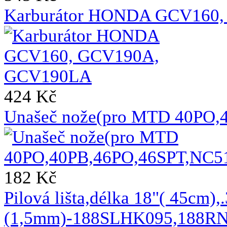
Karburátor HONDA GCV160
424 Kč
Unašeč nože(pro MTD 40PO,
182 Kč
Pilová lišta,délka 18"( 45cm),
(1,5mm)-188SLHK095,188