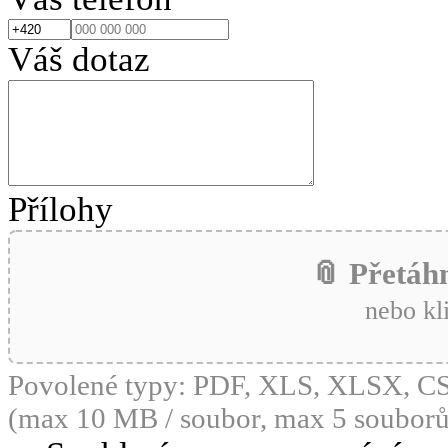
Váš dotaz
Přílohy
📎 Přetáh
nebo kl
Povolené typy: PDF, XLS, XLSX, 
(max 10 MB / soubor, max 5 souborů