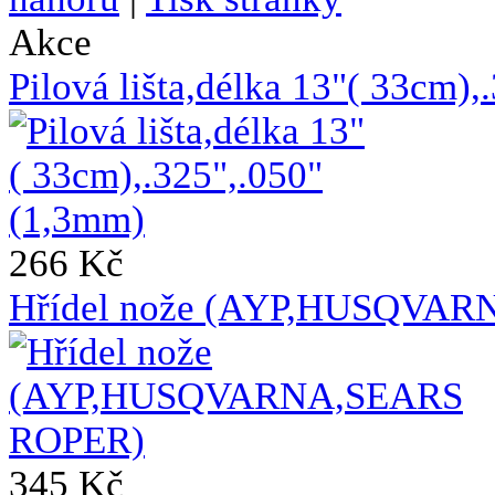
Akce
Pilová lišta,délka 13"( 33cm)
266 Kč
Hřídel nože (AYP,HUSQVA
345 Kč