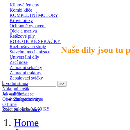
Klínové řemeny
Kombi klíče
KOMPLETNÍ MOTORY
Křovinořezy
Ochranné vybavení
Oleje a maziva
Řetězové pily
ROBOTICKÉ SEKAČKY
Rozbrušovací stroje
Naše díly jsou tu 
Stavební mechanizace
Univerzální díly
Žací nože
Zahradní sekačky
Zahradní traktory
Zapalovací svíčky
Úvodní strana
Nákupní košík
Jak nakupovat
Přihlásit se
Obchodní podmínky
Zaregistrovat se
O firmě
Počet položek: 0
0,00 Kč
Kontaktní informace
Home