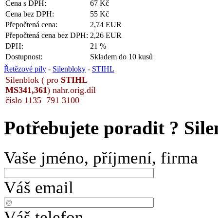
Cena s DPH:
67 Kč
Cena bez DPH:
55 Kč
Přepočtená cena:
2,74 EUR
Přepočtená cena bez DPH:
2,26 EUR
DPH:
21 %
Dostupnost:
Skladem do 10 kusů
Řetězové pily
-
Silenbloky
-
STIHL
Silenblok ( pro
STIHL
MS341,361
) nahr.orig.díl
číslo 1135 791 3100
Potřebujete poradit ?
Sil
Vaše jméno, příjmení, firma
Váš email
Váš telefon