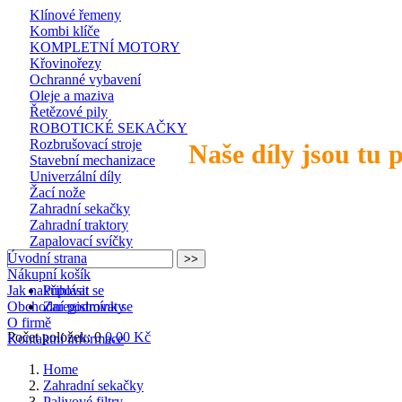
Klínové řemeny
Kombi klíče
KOMPLETNÍ MOTORY
Křovinořezy
Ochranné vybavení
Oleje a maziva
Řetězové pily
ROBOTICKÉ SEKAČKY
Rozbrušovací stroje
Naše díly jsou tu 
Stavební mechanizace
Univerzální díly
Žací nože
Zahradní sekačky
Zahradní traktory
Zapalovací svíčky
Úvodní strana
Nákupní košík
Jak nakupovat
Přihlásit se
Obchodní podmínky
Zaregistrovat se
O firmě
Počet položek: 0
0,00 Kč
Kontaktní informace
Home
Zahradní sekačky
Palivové filtry