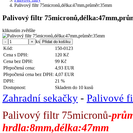
Palivový filtr 75micronů,délka:47mm,průměr:35mm
Palivový filtr 75micronů,délka:47mm,pr
kliknutím zvětšíte
ks
Kód:
150-0123
Cena s DPH:
120 Kč
Cena bez DPH:
99 Kč
Přepočtená cena:
4,93 EUR
Přepočtená cena bez DPH:
4,07 EUR
DPH:
21 %
Dostupnost:
Skladem do 10 kusů
Zahradní sekačky
-
Palivové fi
Palivový filtr 75micronů-
prů
hrdla:8mm,délka:47mm