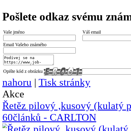
Pošlete odkaz svému zná
Vaše jméno
Váš email
Email Vašeho známého
Opište kód z obrázku
nahoru
|
Tisk stránky
Akce
Řetěz pilový ,kusový (kulat
60článků - CARLTON