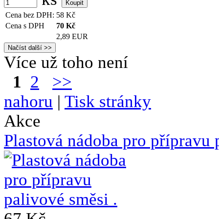
Cena bez DPH:
58
Kč
Cena s DPH
70
Kč
2,89 EUR
Více už toho není
1
2
>>
nahoru
|
Tisk stránky
Akce
Plastová nádoba pro přípravu 
67 Kč