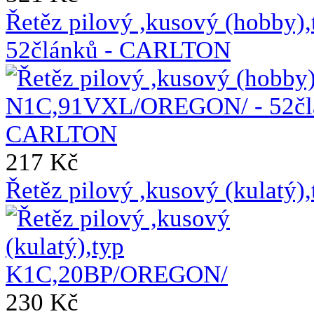
Řetěz pilový ,kusový (hobb
52článků - CARLTON
217 Kč
Řetěz pilový ,kusový (kulat
230 Kč