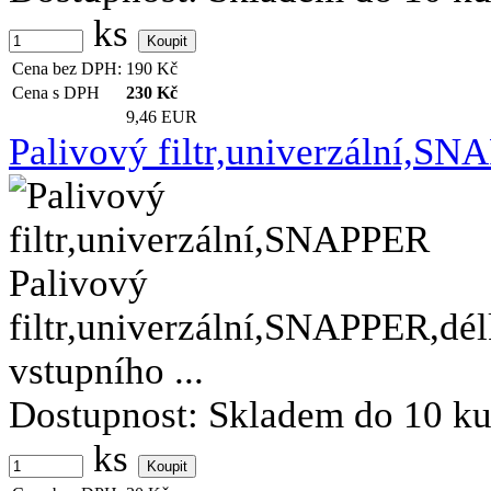
ks
Cena bez DPH:
190
Kč
Cena s DPH
230
Kč
9,46 EUR
Palivový filtr,univerzální,S
Palivový
filtr,univerzální,SNAPPER,d
vstupního ...
Dostupnost:
Skladem do 10 k
ks