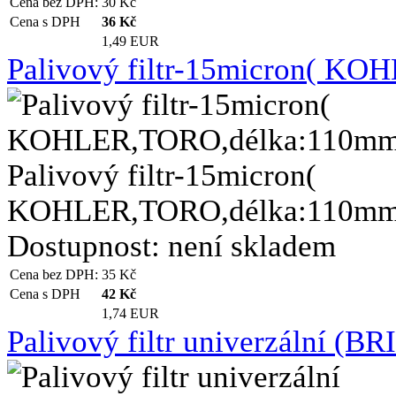
Cena bez DPH:
30
Kč
Cena s DPH
36
Kč
1,49 EUR
Palivový filtr-15micron( KOH
Palivový filtr-15micron(
KOHLER,TORO,délka:110mm,pr
Dostupnost:
není skladem
Cena bez DPH:
35
Kč
Cena s DPH
42
Kč
1,74 EUR
Palivový filtr univerzální 