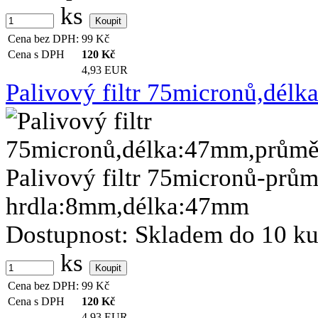
ks
Cena bez DPH:
99
Kč
Cena s DPH
120
Kč
4,93 EUR
Palivový filtr 75micronů,dé
Palivový filtr 75micronů-pr
hrdla:8mm,délka:47mm
Dostupnost:
Skladem do 10 k
ks
Cena bez DPH:
99
Kč
Cena s DPH
120
Kč
4,93 EUR