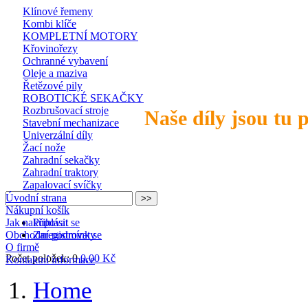
Klínové řemeny
Kombi klíče
KOMPLETNÍ MOTORY
Křovinořezy
Ochranné vybavení
Oleje a maziva
Řetězové pily
ROBOTICKÉ SEKAČKY
Rozbrušovací stroje
Naše díly jsou tu 
Stavební mechanizace
Univerzální díly
Žací nože
Zahradní sekačky
Zahradní traktory
Zapalovací svíčky
Úvodní strana
Nákupní košík
Jak nakupovat
Přihlásit se
Obchodní podmínky
Zaregistrovat se
O firmě
Počet položek: 0
0,00 Kč
Kontaktní informace
Home