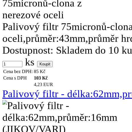
Palivový filtr 75micronů-clon
oceli,průměr:43mm,průměr h
Dostupnost:
Skladem do 10 k
ks
Cena bez DPH:
85
Kč
Cena s DPH
103
Kč
4,23 EUR
Palivový filtr - délka:62mm