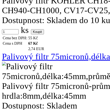
Palivový filtr KOHLER CH1
CH940-CH1000, CV17-CV25, 
Dostupnost:
Skladem do 10 k
ks
Cena bez DPH:
55
Kč
Cena s DPH
67
Kč
2,74 EUR
Palivový filtr 75micronů,dé
Palivový filtr 75micronů-pr
hrdla:8mm,délka:45mm
Dostupnost:
Skladem