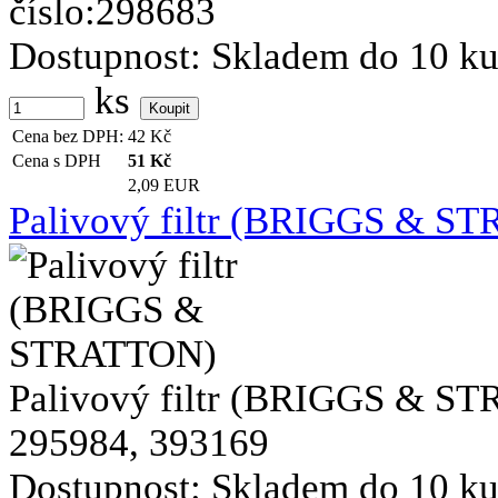
číslo:298683
Dostupnost:
Skladem do 10 k
ks
Cena bez DPH:
42
Kč
Cena s DPH
51
Kč
2,09 EUR
Palivový filtr (BRIGGS & S
Palivový filtr (BRIGGS & STRA
295984, 393169
Dostupnost:
Skladem do 10 k