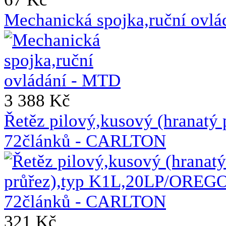
Mechanická spojka,ruční ovl
3 388 Kč
Řetěz pilový,kusový (hranat
72článků - CARLTON
321 Kč