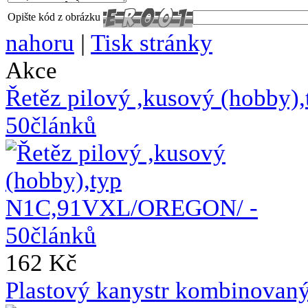
Opište kód z obrázku
nahoru
|
Tisk stránky
Akce
Řetěz pilový ,kusový (hobb
50článků
162 Kč
Plastový kanystr kombinovaný 