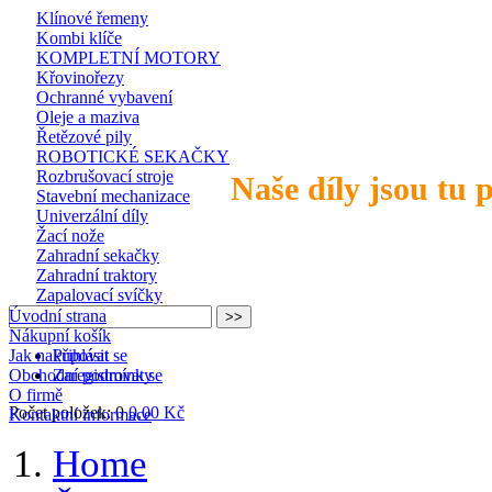
Klínové řemeny
Kombi klíče
KOMPLETNÍ MOTORY
Křovinořezy
Ochranné vybavení
Oleje a maziva
Řetězové pily
ROBOTICKÉ SEKAČKY
Rozbrušovací stroje
Naše díly jsou tu 
Stavební mechanizace
Univerzální díly
Žací nože
Zahradní sekačky
Zahradní traktory
Zapalovací svíčky
Úvodní strana
Nákupní košík
Jak nakupovat
Přihlásit se
Obchodní podmínky
Zaregistrovat se
O firmě
Počet položek: 0
0,00 Kč
Kontaktní informace
Home