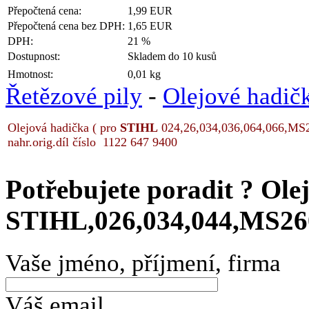
Přepočtená cena:
1,99 EUR
Přepočtená cena bez DPH:
1,65 EUR
DPH:
21 %
Dostupnost:
Skladem do 10 kusů
Hmotnost:
0,01 kg
Řetězové pily
-
Olejové hadič
Olejová hadička ( pro
STIHL
024,26,034,036,064,066,MS2
nahr.orig.díl číslo 1122 647 9400
Potřebujete poradit ?
Olej
STIHL,026,034,044,MS260
Vaše jméno, příjmení, firma
Váš email