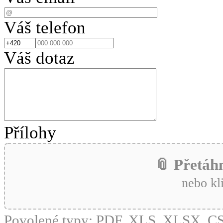
Váš telefon
Váš dotaz
Přílohy
📎 Přetáh
nebo kl
Povolené typy: PDF, XLS, XLSX, 