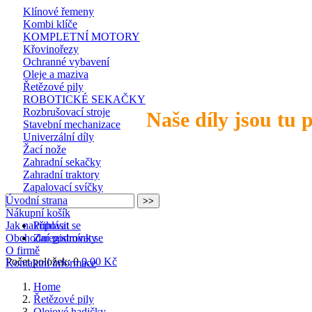
Klínové řemeny
Kombi klíče
KOMPLETNÍ MOTORY
Křovinořezy
Ochranné vybavení
Oleje a maziva
Řetězové pily
ROBOTICKÉ SEKAČKY
Rozbrušovací stroje
Naše díly jsou tu 
Stavební mechanizace
Univerzální díly
Žací nože
Zahradní sekačky
Zahradní traktory
Zapalovací svíčky
Úvodní strana
Nákupní košík
Jak nakupovat
Přihlásit se
Obchodní podmínky
Zaregistrovat se
O firmě
Počet položek: 0
0,00 Kč
Kontaktní informace
Home
Řetězové pily
Olejové hadičky