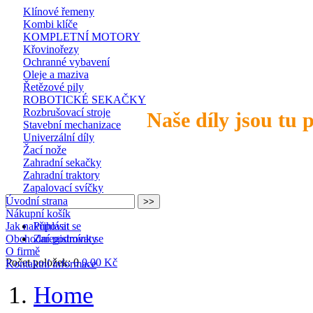
Klínové řemeny
Kombi klíče
KOMPLETNÍ MOTORY
Křovinořezy
Ochranné vybavení
Oleje a maziva
Řetězové pily
ROBOTICKÉ SEKAČKY
Rozbrušovací stroje
Naše díly jsou tu 
Stavební mechanizace
Univerzální díly
Žací nože
Zahradní sekačky
Zahradní traktory
Zapalovací svíčky
Úvodní strana
Nákupní košík
Jak nakupovat
Přihlásit se
Obchodní podmínky
Zaregistrovat se
O firmě
Počet položek: 0
0,00 Kč
Kontaktní informace
Home