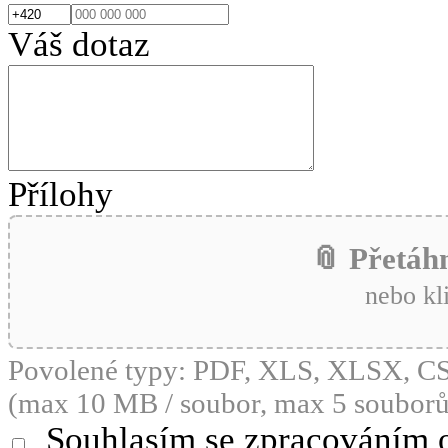
Váš dotaz
Přílohy
📎 Přetáh
nebo kl
Povolené typy: PDF, XLS, XLSX, 
(max 10 MB / soubor, max 5 souborů
Souhlasím se zpracováním 