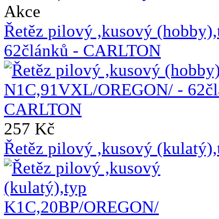
Akce
Řetěz pilový ,kusový (hobb
62článků - CARLTON
257 Kč
Řetěz pilový ,kusový (kulat