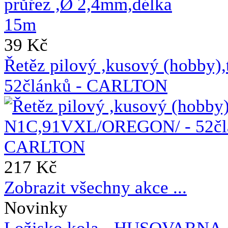
39 Kč
Řetěz pilový ,kusový (hobb
52článků - CARLTON
217 Kč
Zobrazit všechny akce ...
Novinky