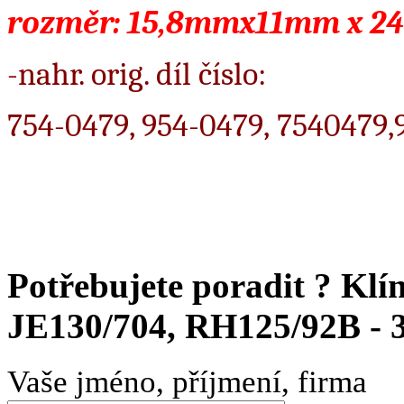
rozměr: 15,8mmx11mm x 2
-nahr. orig. díl číslo:
754-0479, 954-0479, 754047
Potřebujete poradit ?
Klí
JE130/704, RH125/92B - 
Vaše jméno, příjmení, firma