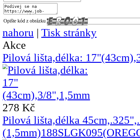
Opište kód z obrázku
nahoru
|
Tisk stránky
Akce
Pilová lišta,délka: 17"(43cm)
278 Kč
Pilová lišta,délka 45cm,.325",
(1,5mm)188SLGK095(OREGON)