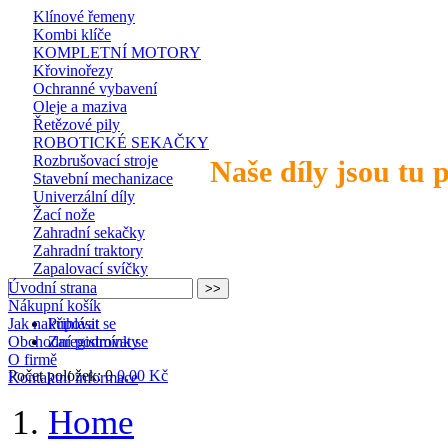
Klínové řemeny
Kombi klíče
KOMPLETNÍ MOTORY
Křovinořezy
Ochranné vybavení
Oleje a maziva
Řetězové pily
ROBOTICKÉ SEKAČKY
Rozbrušovací stroje
Naše díly jsou tu 
Stavební mechanizace
Univerzální díly
Žací nože
Zahradní sekačky
Zahradní traktory
Zapalovací svíčky
Úvodní strana
Nákupní košík
Jak nakupovat
Přihlásit se
Obchodní podmínky
Zaregistrovat se
O firmě
Počet položek: 0
0,00 Kč
Kontaktní informace
Home