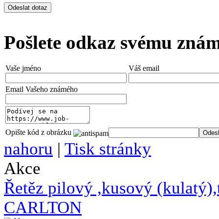
Pošlete odkaz svému zná
Vaše jméno
Váš email
Email Vašeho známého
Opište kód z obrázku
nahoru
|
Tisk stránky
Akce
Řetěz pilový ,kusový (kulat
CARLTON