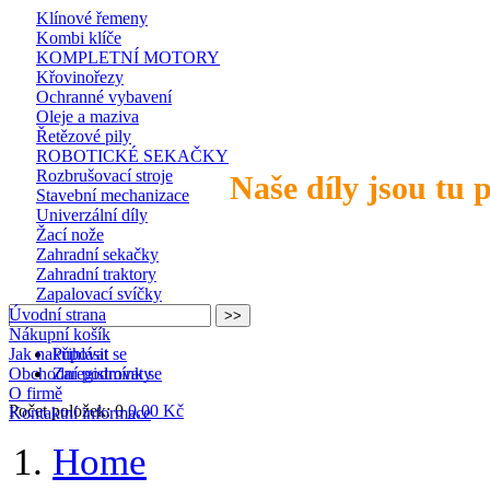
Klínové řemeny
Kombi klíče
KOMPLETNÍ MOTORY
Křovinořezy
Ochranné vybavení
Oleje a maziva
Řetězové pily
ROBOTICKÉ SEKAČKY
Rozbrušovací stroje
Naše díly jsou tu 
Stavební mechanizace
Univerzální díly
Žací nože
Zahradní sekačky
Zahradní traktory
Zapalovací svíčky
Úvodní strana
Nákupní košík
Jak nakupovat
Přihlásit se
Obchodní podmínky
Zaregistrovat se
O firmě
Počet položek: 0
0,00 Kč
Kontaktní informace
Home