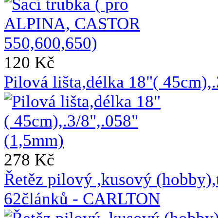
120 Kč
Pilová lišta,délka 18"( 45cm)
278 Kč
Řetěz pilový ,kusový (hobb
62článků - CARLTON