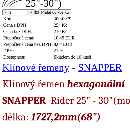
ks
Kód:
300-0079
Cena s DPH:
254 Kč
Cena bez DPH:
210 Kč
Přepočtená cena:
10,45 EUR
Přepočtená cena bez DPH:
8,64 EUR
DPH:
21 %
Dostupnost:
Skladem do 10 kusů
Klínové řemeny
-
SNAPPER
Klínový řemen
hexagonální
SNAPPER
Rider 25" - 30"(mode
délka:
1727,2mm(68")