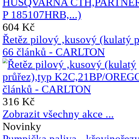
604 Kč
Řetěz pilový ,kusový (kulat
66 článků - CARLTON
316 Kč
Zobrazit všechny akce ...
Novinky
Pumpička paliva - křovin