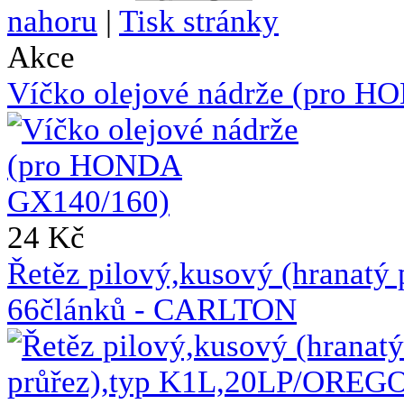
nahoru
|
Tisk stránky
Akce
Víčko olejové nádrže (pro 
24 Kč
Řetěz pilový,kusový (hranat
66článků - CARLTON