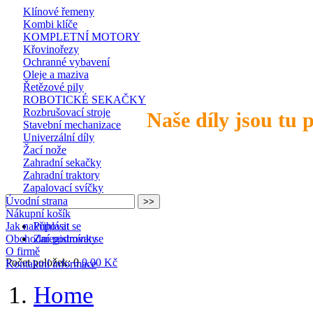
Klínové řemeny
Kombi klíče
KOMPLETNÍ MOTORY
Křovinořezy
Ochranné vybavení
Oleje a maziva
Řetězové pily
ROBOTICKÉ SEKAČKY
Rozbrušovací stroje
Naše díly jsou tu 
Stavební mechanizace
Univerzální díly
Žací nože
Zahradní sekačky
Zahradní traktory
Zapalovací svíčky
Úvodní strana
Nákupní košík
Jak nakupovat
Přihlásit se
Obchodní podmínky
Zaregistrovat se
O firmě
Počet položek: 0
0,00 Kč
Kontaktní informace
Home