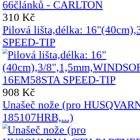
310 Kč
Pilová lišta,délka: 16"(40
SPEED-TIP
908 Kč
Unašeč nože (pro HUSQVA
185107HRB,...)