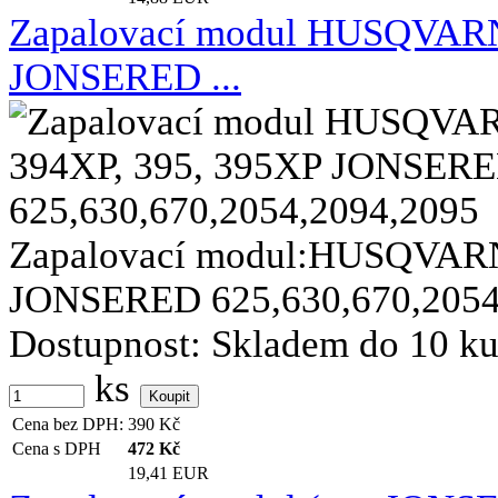
Zapalovací modul HUSQVARN
JONSERED ...
Zapalovací modul:HUSQVARN
JONSERED 625,630,670,2054,2
Dostupnost:
Skladem do 10 k
ks
Cena bez DPH:
390
Kč
Cena s DPH
472
Kč
19,41 EUR