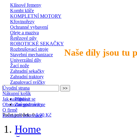
Klínové řemeny
Kombi klíče
KOMPLETNÍ MOTORY
Křovinořezy
Ochranné vybavení
Oleje a maziva
Řetězové pily
ROBOTICKÉ SEKAČKY
Rozbrušovací stroje
Naše díly jsou tu 
Stavební mechanizace
Univerzální díly
Žací nože
Zahradní sekačky
Zahradní traktory
Zapalovací svíčky
Úvodní strana
Nákupní košík
Jak nakupovat
Přihlásit se
Obchodní podmínky
Zaregistrovat se
O firmě
Počet položek: 0
0,00 Kč
Kontaktní informace
Home