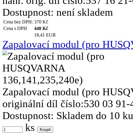
nahr. orig. díl číslo:537 16 21
Dostupnost:
není skladem
Cena bez DPH:
370
Kč
Cena s DPH
448
Kč
18,41 EUR
Zapalovací modul (pro HUSQ
Zapalovací modul (pro HUSQ
originální díl číslo:530 03 91-
Dostupnost:
Skladem do 10 k
ks