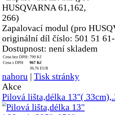
Zapalovací modul (pro HUSQV
originální díl číslo: 501 51 61
Dostupnost:
není skladem
Cena bez DPH:
799
Kč
Cena s DPH
967
Kč
39,76 EUR
nahoru
|
Tisk stránky
Akce
Pilová lišta,délka 13"( 33cm)