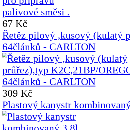
67 Kč
Řetěz pilový ,kusový (kulat
64článků - CARLTON
309 Kč
Plastový kanystr kombinovaný 