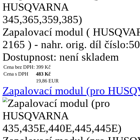
Zapalovací modul ( HUSQV
2165 ) - nahr. orig. díl číslo:50
Dostupnost:
není skladem
Cena bez DPH:
399
Kč
Cena s DPH
483
Kč
19,86 EUR
Zapalovací modul (pro HUS