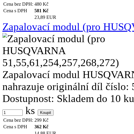
Cena bez DPH:
480
Kč
Cena s DPH
581
Kč
23,89 EUR
Zapalovací modul (pro HUSQ
Zapalovací modul HUSQVARNA
nahrazuje originální díl číslo: 
Dostupnost:
Skladem do 10 k
ks
Cena bez DPH:
299
Kč
Cena s DPH
362
Kč
14,88 EUR