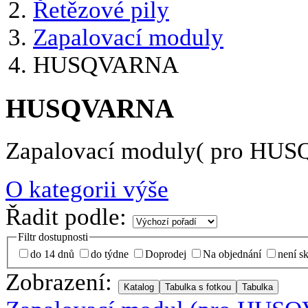
Řetězové pily
Zapalovací moduly
HUSQVARNA
HUSQVARNA
Zapalovací moduly( pro HU
O kategorii výše
Řadit podle:
Filtr dostupnosti
do 14 dnů
do týdne
Doprodej
Na objednání
není s
Zobrazení: