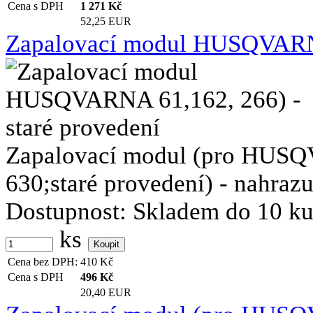
Cena s DPH
1 271
Kč
52,25 EUR
Zapalovací modul HUSQVARNA 
Zapalovací modul (pro HUS
630;staré provedení) - nahrazuj
Dostupnost:
Skladem do 10 k
ks
Cena bez DPH:
410
Kč
Cena s DPH
496
Kč
20,40 EUR