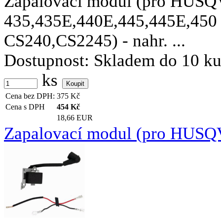
Zapalovací modul (pro HU
435,435E,440E,445,445E,45
CS240,CS2245) - nahr. ...
Dostupnost:
Skladem do 10 k
ks
Cena bez DPH:
375
Kč
Cena s DPH
454
Kč
18,66 EUR
Zapalovací modul (pro HUSQ