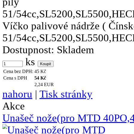
Víčko palivové nádrže ( Čínsk
51/54cc,SL5200,SL5500,HEC
Dostupnost:
Skladem
ks
Cena bez DPH:
45
Kč
Cena s DPH
54
Kč
2,24 EUR
nahoru
|
Tisk stránky
Akce
Unašeč nože(pro MTD 40PO,