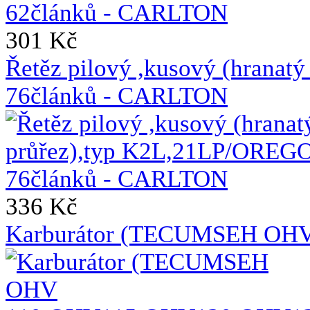
301 Kč
Řetěz pilový ,kusový (hrana
76článků - CARLTON
336 Kč
Karburátor (TECUMSEH OH