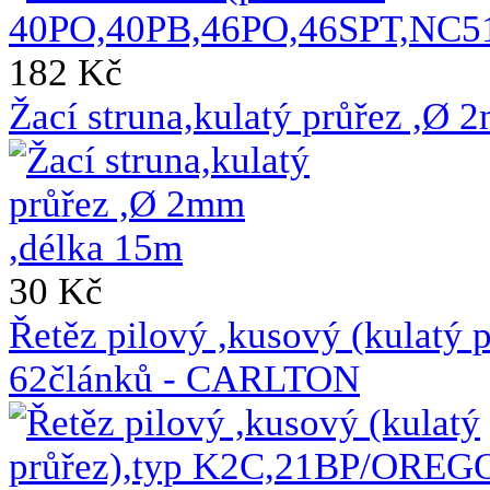
182 Kč
Žací struna,kulatý průřez ,Ø 
30 Kč
Řetěz pilový ,kusový (kulat
62článků - CARLTON