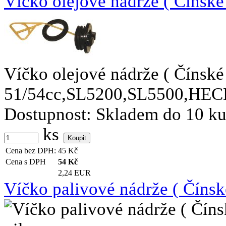
Víčko olejové nádrže ( Čínské p
Víčko olejové nádrže ( Čínské
51/54cc,SL5200,SL5500,HECHT)
Dostupnost:
Skladem do 10 k
ks
Cena bez DPH:
45
Kč
Cena s DPH
54
Kč
2,24 EUR
Víčko palivové nádrže ( Čínské