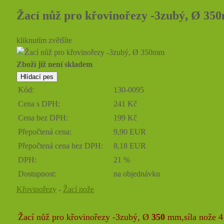
Žací nůž pro křovinořezy -3zubý, Ø 3
kliknutím zvětšíte
Zboží již není skladem
Kód:
130-0095
Cena s DPH:
241 Kč
Cena bez DPH:
199 Kč
Přepočtená cena:
9,90 EUR
Přepočtená cena bez DPH:
8,18 EUR
DPH:
21 %
Dostupnost:
na objednávku
Křovinořezy
-
Žací nože
Žací nůž pro křovinořezy -3zubý, Ø
350
mm,síla nože 4