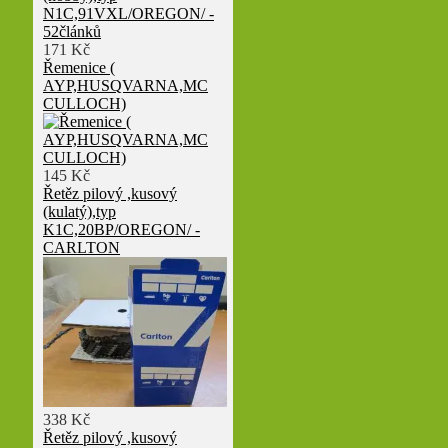
171 Kč
Řemenice (
AYP,HUSQVARNA,MC
CULLOCH)
145 Kč
Řetěz pilový ,kusový
(kulatý),typ
K1C,20BP/OREGON/ -
CARLTON
338 Kč
Řetěz pilový ,kusový