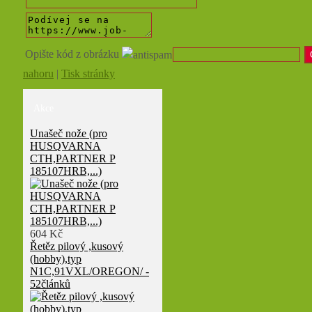
Opište kód z obrázku
nahoru
|
Tisk stránky
Akce
Unašeč nože (pro
HUSQVARNA
CTH,PARTNER P
185107HRB,...)
604 Kč
Řetěz pilový ,kusový
(hobby),typ
N1C,91VXL/OREGON/ -
52článků