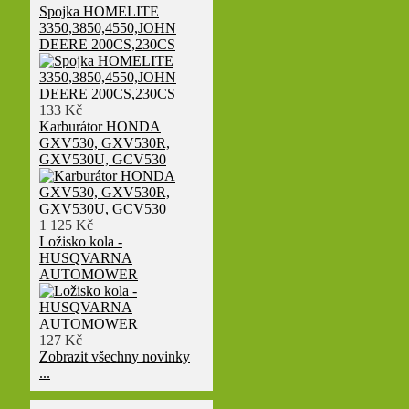
Spojka HOMELITE
3350,3850,4550,JOHN
DEERE 200CS,230CS
133 Kč
Karburátor HONDA
GXV530, GXV530R,
GXV530U, GCV530
1 125 Kč
Ložisko kola -
HUSQVARNA
AUTOMOWER
127 Kč
Zobrazit všechny novinky
...