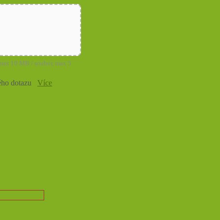
max 10 MB / soubor, max 5
ého dotazu
Více