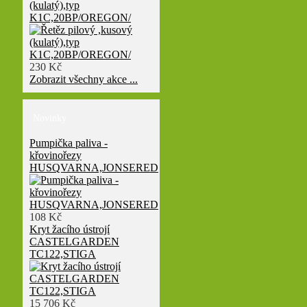
(kulatý),typ
K1C,20BP/OREGON/
230 Kč
Zobrazit všechny akce ...
Novinky
Pumpička paliva -
křovinořezy
HUSQVARNA,JONSERED
108 Kč
Kryt žacího ústrojí
CASTELGARDEN
TC122,STIGA
15 706 Kč