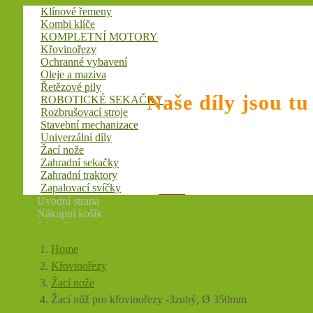
Klínové řemeny
Kombi klíče
KOMPLETNÍ MOTORY
Křovinořezy
Ochranné vybavení
Oleje a maziva
Řetězové pily
Naše díly jsou tu
ROBOTICKÉ SEKAČKY
Rozbrušovací stroje
Stavební mechanizace
Univerzální díly
Žací nože
Zahradní sekačky
Zahradní traktory
Zapalovací svíčky
Úvodní strana
Nákupní košík
Jak nakupovat
Přihlásit se
Obchodní podmínky
Zaregistrovat se
Home
O firmě
Kontaktní informace
Počet položek: 0
0,00 Kč
Křovinořezy
Žací nože
Žací nůž pro křovinořezy -3zubý, Ø 350mm