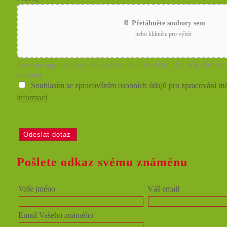
📎 Přetáhněte soubory sem
nebo klikněte pro výběr
Povolené typy: PDF, XLS, XLSX, CSV, JPG, JPEG, PNG, TXT, DOC, DOCX (
souborů)
Souhlasím se zpracováním osobních údajů pro zpracování m
informací
Pošlete odkaz svému známénu
Vaše jméno
Váš email
Email Vašeho známého