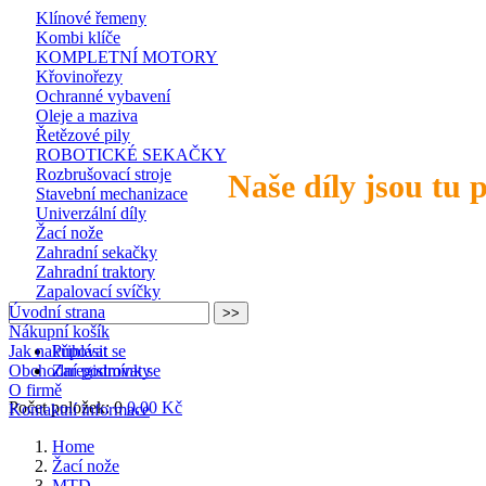
Klínové řemeny
Kombi klíče
KOMPLETNÍ MOTORY
Křovinořezy
Ochranné vybavení
Oleje a maziva
Řetězové pily
ROBOTICKÉ SEKAČKY
Rozbrušovací stroje
Naše díly jsou tu 
Stavební mechanizace
Univerzální díly
Žací nože
Zahradní sekačky
Zahradní traktory
Zapalovací svíčky
Úvodní strana
Nákupní košík
Jak nakupovat
Přihlásit se
Obchodní podmínky
Zaregistrovat se
O firmě
Počet položek: 0
0,00 Kč
Kontaktní informace
Home
Žací nože
MTD