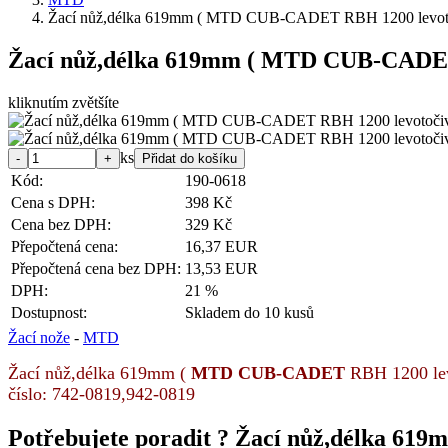
Žací nůž,délka 619mm ( MTD CUB-CADET RBH 1200 levot
Žací nůž,délka 619mm ( MTD CUB-CADET
kliknutím zvětšíte
ks
Kód:
190-0618
Cena s DPH:
398 Kč
Cena bez DPH:
329 Kč
Přepočtená cena:
16,37 EUR
Přepočtená cena bez DPH:
13,53 EUR
DPH:
21 %
Dostupnost:
Skladem do 10 kusů
Žací nože
-
MTD
Žací nůž,délka 619mm (
MTD CUB-CADET
RBH 1200 levo
číslo: 742-0819,942-0819
Potřebujete poradit ?
Žací nůž,délka 61