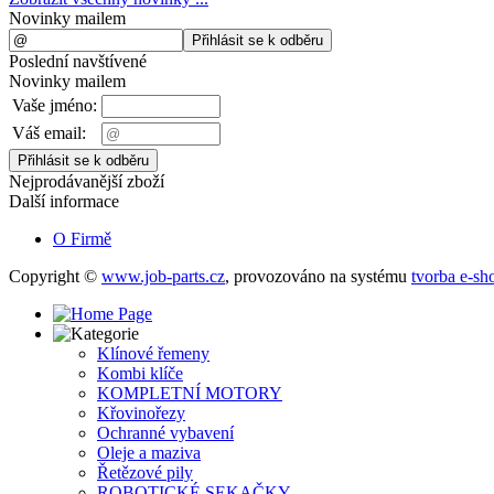
Novinky mailem
Poslední navštívené
Novinky mailem
Vaše jméno:
Váš email:
Nejprodávanější zboží
Další informace
O Firmě
Copyright ©
www.job-parts.cz
,
provozováno na systému
tvorba e-sh
Klínové řemeny
Kombi klíče
KOMPLETNÍ MOTORY
Křovinořezy
Ochranné vybavení
Oleje a maziva
Řetězové pily
ROBOTICKÉ SEKAČKY