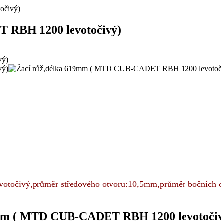
očivý)
 RBH 1200 levotočivý)
točivý,průměr středového otvoru:10,5mm,průměr bočních ot
9mm ( MTD CUB-CADET RBH 1200 levotoči