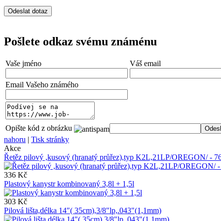
Pošlete odkaz svému známénu
Vaše jméno
Váš email
Email Vašeho známého
Opište kód z obrázku
nahoru
|
Tisk stránky
Akce
Řetěz pilový ,kusový (hranatý průřez),typ K2L,21LP/OREGON/ -
336 Kč
Plastový kanystr kombinovaný 3,8l + 1,5l
303 Kč
Pilová lišta,délka 14"( 35cm),3/8"lp,.043"(1,1mm)