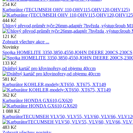
254 Kč
Karburátor (TECUMSEH OHV 110,OHV115,OHV120,OHV125)
444 Kč
Úhlový převod,průměr tyče:26mm,adaptér 7hvězda ,výstup:šroub M
121 Kč
Zobrazit všechny akce ...
Novinky
Spojka HOMELITE 3350,3850,4550,JOHN DEERE 200CS,230CS
133 Kč
Drátěný kartáč pro křovinořezy,od objemu 40ccm
581 Kč
Karburátor KOHLER,modely:XT650, XT675, XT149
362 Kč
Karburátor HONDA GX610,GX620
1 088 Kč
KarburátorTECUMSEH VLV50, VLV55, VLV60, VLV66, VLV12
483 Kč
Zobrazit všechny novinky ...