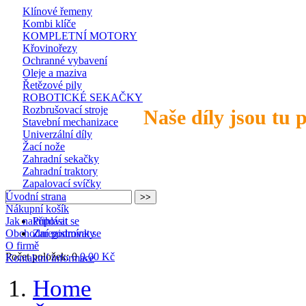
Klínové řemeny
Kombi klíče
KOMPLETNÍ MOTORY
Křovinořezy
Ochranné vybavení
Oleje a maziva
Řetězové pily
ROBOTICKÉ SEKAČKY
Rozbrušovací stroje
Naše díly jsou tu 
Stavební mechanizace
Univerzální díly
Žací nože
Zahradní sekačky
Zahradní traktory
Zapalovací svíčky
Úvodní strana
Nákupní košík
Jak nakupovat
Přihlásit se
Obchodní podmínky
Zaregistrovat se
O firmě
Počet položek: 0
0,00 Kč
Kontaktní informace
Home