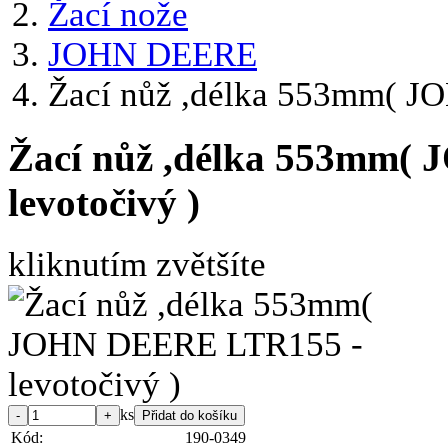
Žací nože
JOHN DEERE
Žací nůž ,délka 553mm( J
Žací nůž ,délka 553mm(
levotočivý )
kliknutím zvětšíte
ks
Kód:
190-0349