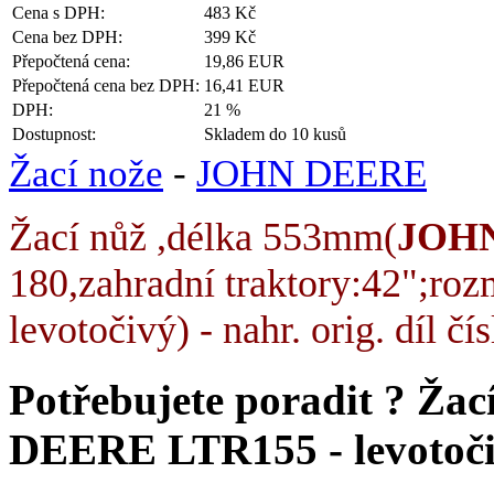
Cena s DPH:
483 Kč
Cena bez DPH:
399 Kč
Přepočtená cena:
19,86 EUR
Přepočtená cena bez DPH:
16,41 EUR
DPH:
21 %
Dostupnost:
Skladem do 10 kusů
Žací nože
-
JOHN DEERE
Žací nůž ,délka 553mm(
JOH
180,zahradní traktory:42";ro
levotočivý) - nahr. orig. dí
Potřebujete poradit ?
Žac
DEERE LTR155 - levotoči