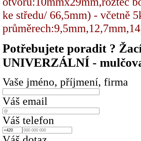
otvorů:10mmx29mm,rozteč boč
ke středu/ 66,5mm) - včetně 5
průměrech:9,5mm,12,7mm,1
Potřebujete poradit ?
Žac
UNIVERZÁLNÍ - mulčova
Vaše jméno, příjmení, firma
Váš email
Váš telefon
Váš dotaz