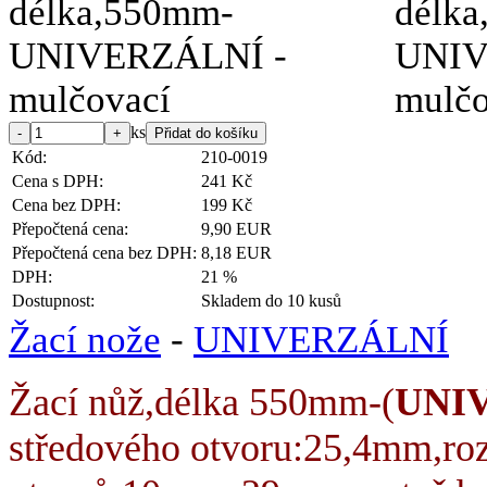
ks
Kód:
210-0019
Cena s DPH:
241 Kč
Cena bez DPH:
199 Kč
Přepočtená cena:
9,90 EUR
Přepočtená cena bez DPH:
8,18 EUR
DPH:
21 %
Dostupnost:
Skladem do 10 kusů
Žací nože
-
UNIVERZÁLNÍ
Žací nůž,délka 550mm-(
UNI
středového otvoru:25,4mm,ro