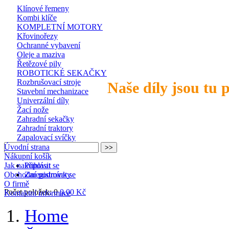
Klínové řemeny
Kombi klíče
KOMPLETNÍ MOTORY
Křovinořezy
Ochranné vybavení
Oleje a maziva
Řetězové pily
ROBOTICKÉ SEKAČKY
Rozbrušovací stroje
Naše díly jsou tu 
Stavební mechanizace
Univerzální díly
Žací nože
Zahradní sekačky
Zahradní traktory
Zapalovací svíčky
Úvodní strana
Nákupní košík
Jak nakupovat
Přihlásit se
Obchodní podmínky
Zaregistrovat se
O firmě
Počet položek: 0
0,00 Kč
Kontaktní informace
Home