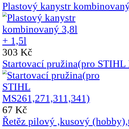
Plastový kanystr kombinovaný 
303 Kč
Startovací pružina(pro STIH
67 Kč
Řetěz pilový ,kusový (hobb