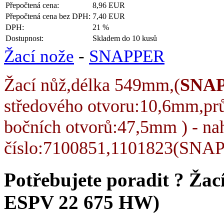
Přepočtená cena:
8,96 EUR
Přepočtená cena bez DPH:
7,40 EUR
DPH:
21 %
Dostupnost:
Skladem do 10 kusů
Žací nože
-
SNAPPER
Žací nůž,délka 549mm,(
SNA
středového otvoru:10,6mm,pr
bočních otvorů:47,5mm ) - nahr
číslo:7100851,1101823(SNA
Potřebujete poradit ?
Žac
ESPV 22 675 HW)