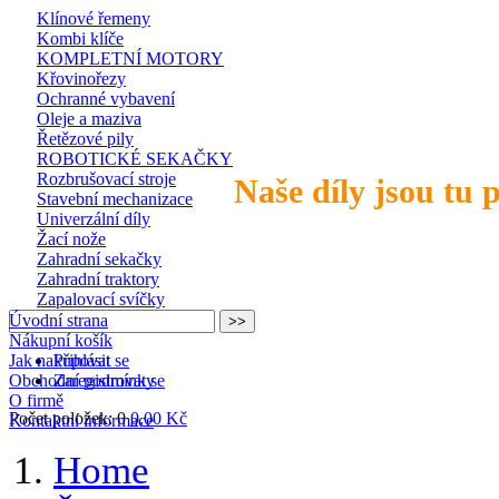
Klínové řemeny
Kombi klíče
KOMPLETNÍ MOTORY
Křovinořezy
Ochranné vybavení
Oleje a maziva
Řetězové pily
ROBOTICKÉ SEKAČKY
Rozbrušovací stroje
Naše díly jsou tu 
Stavební mechanizace
Univerzální díly
Žací nože
Zahradní sekačky
Zahradní traktory
Zapalovací svíčky
Úvodní strana
Nákupní košík
Jak nakupovat
Přihlásit se
Obchodní podmínky
Zaregistrovat se
O firmě
Počet položek: 0
0,00 Kč
Kontaktní informace
Home