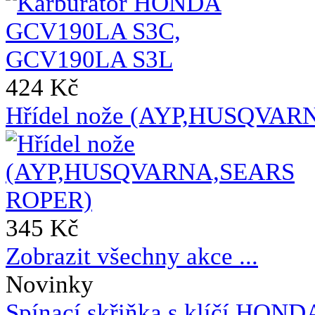
424 Kč
Hřídel nože (AYP,HUSQVA
345 Kč
Zobrazit všechny akce ...
Novinky
Spínací skřiňka s klíčí HO