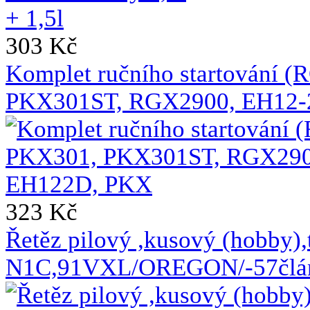
303 Kč
Komplet ručního startování 
PKX301ST, RGX2900, EH12-
323 Kč
Řetěz pilový ,kusový (hobby),
N1C,91VXL/OREGON/-57člá