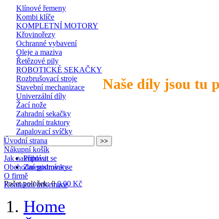
Klínové řemeny
Kombi klíče
KOMPLETNÍ MOTORY
Křovinořezy
Ochranné vybavení
Oleje a maziva
Řetězové pily
ROBOTICKÉ SEKAČKY
Rozbrušovací stroje
Naše díly jsou tu 
Stavební mechanizace
Univerzální díly
Žací nože
Zahradní sekačky
Zahradní traktory
Zapalovací svíčky
Úvodní strana
Nákupní košík
Jak nakupovat
Přihlásit se
Obchodní podmínky
Zaregistrovat se
O firmě
Počet položek: 0
0,00 Kč
Kontaktní informace
Home