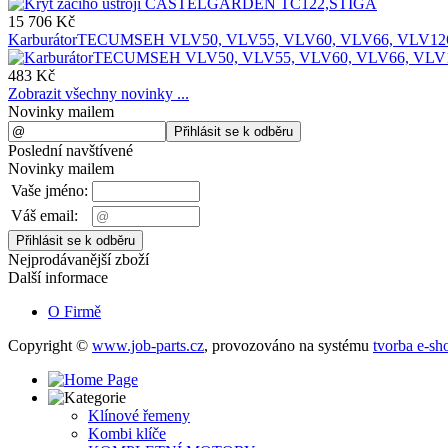
15 706 Kč
KarburátorTECUMSEH VLV50, VLV55, VLV60, VLV66, VLV12
483 Kč
Zobrazit všechny novinky ...
Novinky mailem
Poslední navštívené
Novinky mailem
Vaše jméno:
Váš email:
Nejprodávanější zboží
Další informace
O Firmě
Copyright ©
www.job-parts.cz
,
provozováno na systému
tvorba e-sh
Klínové řemeny
Kombi klíče