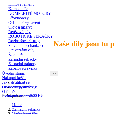
Klínové řemeny
Kombi klíče
KOMPLETNÍ MOTORY
Křovinořezy
Ochranné vybavení
Oleje a maziva
Řetězové pily
ROBOTICKÉ SEKAČKY
Rozbrušovací stroje
Naše díly jsou tu 
Stavební mechanizace
Univerzální díly
Žací nože
Zahradní sekačky
Zahradní traktory
Zapalovací svíčky
Úvodní strana
Nákupní košík
Jak nakupovat
Přihlásit se
Obchodní podmínky
Zaregistrovat se
O firmě
Počet položek: 0
0,00 Kč
Kontaktní informace
Home
Zahradní sekačky
Vzduchové filtry