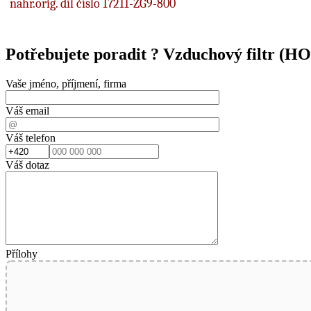
nahr.orig. díl číslo 17211-ZG9-800
Potřebujete poradit ?
Vzduchový filtr (
Vaše jméno, příjmení, firma
Váš email
Váš telefon
Váš dotaz
Přílohy