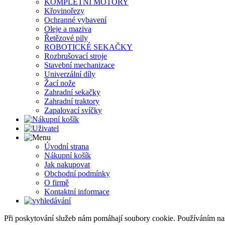
KOMPLETNÍ MOTORY
Křovinořezy
Ochranné vybavení
Oleje a maziva
Řetězové pily
ROBOTICKÉ SEKAČKY
Rozbrušovací stroje
Stavební mechanizace
Univerzální díly
Žací nože
Zahradní sekačky
Zahradní traktory
Zapalovací svíčky
Úvodní strana
Nákupní košík
Jak nakupovat
Obchodní podmínky
O firmě
Kontaktní informace
Při poskytování služeb nám pomáhají soubory cookie. Používáním na