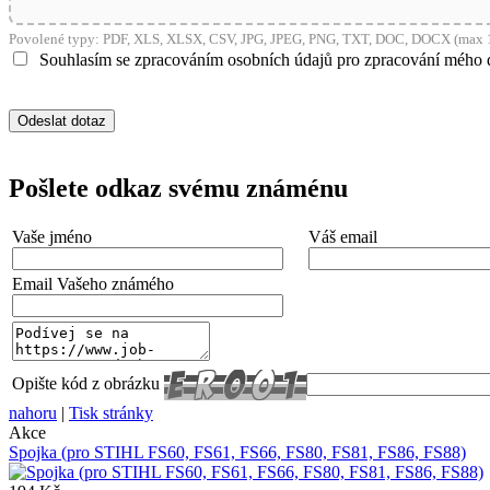
Povolené typy: PDF, XLS, XLSX, CSV, JPG, JPEG, PNG, TXT, DOC, DOCX (max 1
Souhlasím se zpracováním osobních údajů pro zpracování mého 
Pošlete odkaz svému známénu
Vaše jméno
Váš email
Email Vašeho známého
Opište kód z obrázku
nahoru
|
Tisk stránky
Akce
Spojka (pro STIHL FS60, FS61, FS66, FS80, FS81, FS86, FS88)