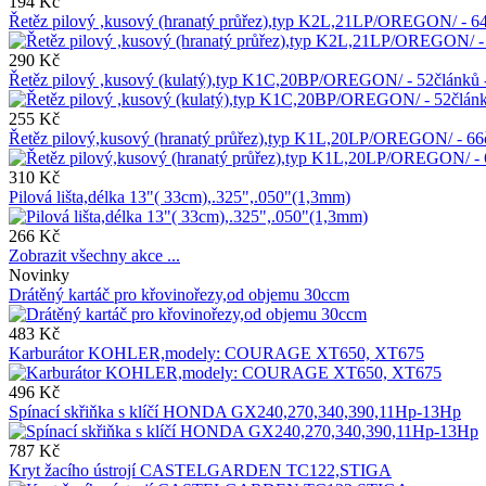
194 Kč
Řetěz pilový ,kusový (hranatý průřez),typ K2L,21LP/OREGON/ -
290 Kč
Řetěz pilový ,kusový (kulatý),typ K1C,20BP/OREGON/ - 52člán
255 Kč
Řetěz pilový,kusový (hranatý průřez),typ K1L,20LP/OREGON/ - 
310 Kč
Pilová lišta,délka 13"( 33cm),.325",.050"(1,3mm)
266 Kč
Zobrazit všechny akce ...
Novinky
Drátěný kartáč pro křovinořezy,od objemu 30ccm
483 Kč
Karburátor KOHLER,modely: COURAGE XT650, XT675
496 Kč
Spínací skřiňka s klíčí HONDA GX240,270,340,390,11Hp-13Hp
787 Kč
Kryt žacího ústrojí CASTELGARDEN TC122,STIGA