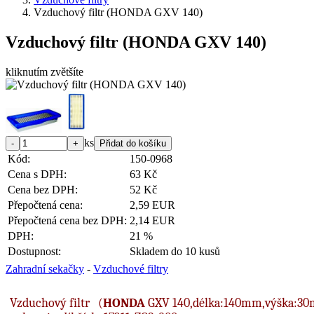
Vzduchový filtr (HONDA GXV 140)
Vzduchový filtr (HONDA GXV 140)
kliknutím zvětšíte
ks
Kód:
150-0968
Cena s DPH:
63 Kč
Cena bez DPH:
52 Kč
Přepočtená cena:
2,59 EUR
Přepočtená cena bez DPH:
2,14 EUR
DPH:
21 %
Dostupnost:
Skladem do 10 kusů
Zahradní sekačky
-
Vzduchové filtry
Vzduchový filtr (
HONDA
GXV 140,délka:140mm,výška:30