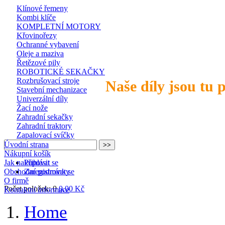
Klínové řemeny
Kombi klíče
KOMPLETNÍ MOTORY
Křovinořezy
Ochranné vybavení
Oleje a maziva
Řetězové pily
ROBOTICKÉ SEKAČKY
Rozbrušovací stroje
Naše díly jsou tu 
Stavební mechanizace
Univerzální díly
Žací nože
Zahradní sekačky
Zahradní traktory
Zapalovací svíčky
Úvodní strana
Nákupní košík
Jak nakupovat
Přihlásit se
Obchodní podmínky
Zaregistrovat se
O firmě
Počet položek: 0
0,00 Kč
Kontaktní informace
Home