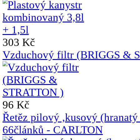
303 Kč
Vzduchový filtr (BRIGGS &
96 Kč
Řetěz pilový ,kusový (hrana
66článků - CARLTON