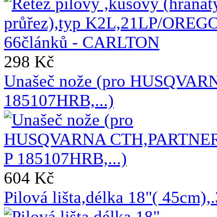
298 Kč
Unašeč nože (pro HUSQVA
185107HRB,...)
604 Kč
Pilová lišta,délka 18"( 45cm)