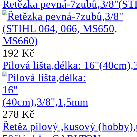
Řetězka pevná-7zubů,3/8"(ST
192 Kč
Pilová lišta,délka: 16"(40cm)
278 Kč
Řetěz pilový ,kusový (hobb