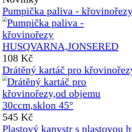
Pumpička paliva - křovin
108 Kč
Drátěný kartáč pro křovinoře
545 Kč
Plastový kanystr s plastovou h