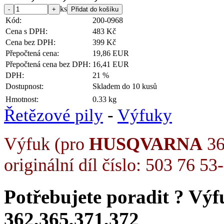
ks
Kód:
200-0968
Cena s DPH:
483 Kč
Cena bez DPH:
399 Kč
Přepočtená cena:
19,86 EUR
Přepočtená cena bez DPH:
16,41 EUR
DPH:
21 %
Dostupnost:
Skladem do 10 kusů
Hmotnost:
0.33 kg
Řetězové pily
-
Výfuky
Výfuk (pro
HUSQVARNA
36
originální díl číslo: 503 76 53
Potřebujete poradit ?
Vý
362,365,371,372