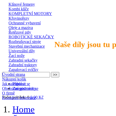
Klínové řemeny
Kombi klíče
KOMPLETNÍ MOTORY
Křovinořezy
Ochranné vybavení
Oleje a maziva
Řetězové pily
ROBOTICKÉ SEKAČKY
Rozbrušovací stroje
Naše díly jsou tu 
Stavební mechanizace
Univerzální díly
Žací nože
Zahradní sekačky
Zahradní traktory
Zapalovací svíčky
Úvodní strana
Nákupní košík
Jak nakupovat
Přihlásit se
Obchodní podmínky
Zaregistrovat se
O firmě
Počet položek: 0
0,00 Kč
Kontaktní informace
Home