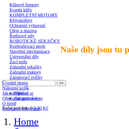
Klínové řemeny
Kombi klíče
KOMPLETNÍ MOTORY
Křovinořezy
Ochranné vybavení
Oleje a maziva
Řetězové pily
ROBOTICKÉ SEKAČKY
Rozbrušovací stroje
Naše díly jsou tu 
Stavební mechanizace
Univerzální díly
Žací nože
Zahradní sekačky
Zahradní traktory
Zapalovací svíčky
Úvodní strana
Nákupní košík
Jak nakupovat
Přihlásit se
Obchodní podmínky
Zaregistrovat se
O firmě
Počet položek: 0
0,00 Kč
Kontaktní informace
Home