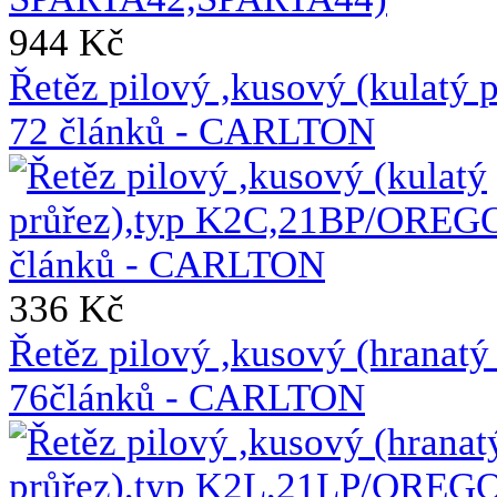
944 Kč
Řetěz pilový ,kusový (kulat
72 článků - CARLTON
336 Kč
Řetěz pilový ,kusový (hrana
76článků - CARLTON