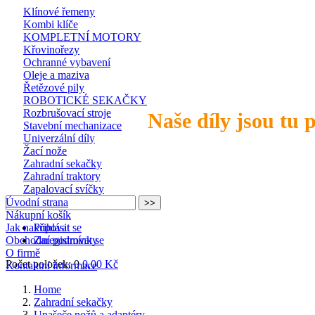
Klínové řemeny
Kombi klíče
KOMPLETNÍ MOTORY
Křovinořezy
Ochranné vybavení
Oleje a maziva
Řetězové pily
ROBOTICKÉ SEKAČKY
Rozbrušovací stroje
Naše díly jsou tu 
Stavební mechanizace
Univerzální díly
Žací nože
Zahradní sekačky
Zahradní traktory
Zapalovací svíčky
Úvodní strana
Nákupní košík
Jak nakupovat
Přihlásit se
Obchodní podmínky
Zaregistrovat se
O firmě
Počet položek: 0
0,00 Kč
Kontaktní informace
Home
Zahradní sekačky
Unašeče nožů a adaptéry