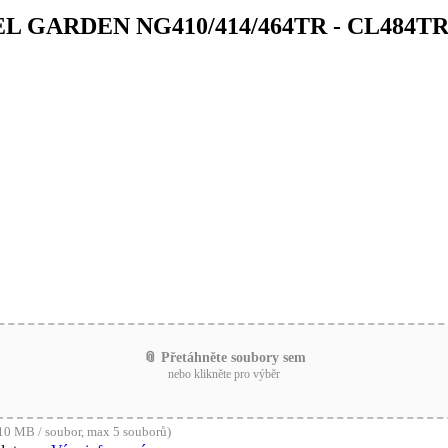
TEL GARDEN NG410/414/464TR - CL484TR
📎 Přetáhněte soubory sem
nebo klikněte pro výběr
0 MB / soubor, max 5 souborů)