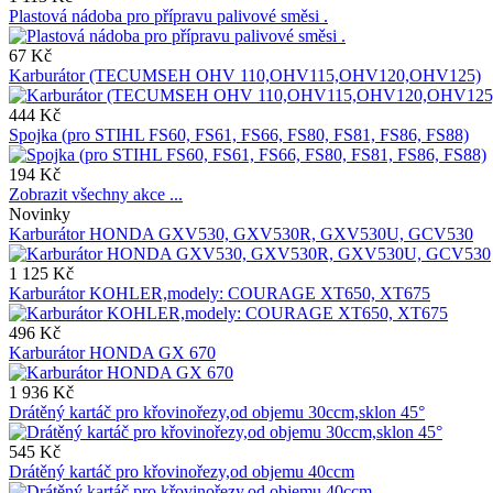
Plastová nádoba pro přípravu palivové směsi .
67 Kč
Karburátor (TECUMSEH OHV 110,OHV115,OHV120,OHV125)
444 Kč
Spojka (pro STIHL FS60, FS61, FS66, FS80, FS81, FS86, FS88)
194 Kč
Zobrazit všechny akce ...
Novinky
Karburátor HONDA GXV530, GXV530R, GXV530U, GCV530
1 125 Kč
Karburátor KOHLER,modely: COURAGE XT650, XT675
496 Kč
Karburátor HONDA GX 670
1 936 Kč
Drátěný kartáč pro křovinořezy,od objemu 30ccm,sklon 45°
545 Kč
Drátěný kartáč pro křovinořezy,od objemu 40ccm