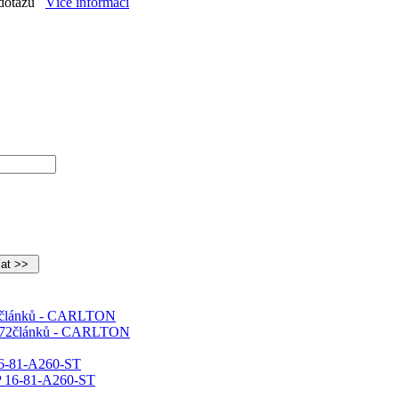
dotazu
Více informací
72článků - CARLTON
16-81-A260-ST