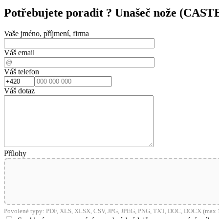
Potřebujete poradit ?
Unašeč nože (CAS
Vaše jméno, příjmení, firma
Váš email
Váš telefon
Váš dotaz
Přílohy
Povolené typy: PDF, XLS, XLSX, CSV, JPG, JPEG, PNG, TXT, DOC, DOCX (max 1