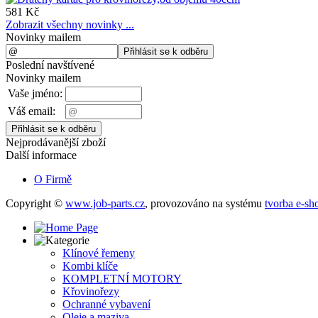
581 Kč
Zobrazit všechny novinky ...
Novinky mailem
Poslední navštívené
Novinky mailem
Vaše jméno:
Váš email:
Nejprodávanější zboží
Další informace
O Firmě
Copyright ©
www.job-parts.cz
,
provozováno na systému
tvorba e-sh
Klínové řemeny
Kombi klíče
KOMPLETNÍ MOTORY
Křovinořezy
Ochranné vybavení
Oleje a maziva