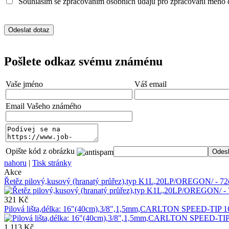
Souhlasím se zpracováním osobních údajů pro zpracování mého 
Pošlete odkaz svému známénu
Vaše jméno
Váš email
Email Vašeho známého
Opište kód z obrázku
nahoru
|
Tisk stránky
Akce
Řetěz pilový,kusový (hranatý průřez),typ K1L,20LP/OREGON/ - 
321 Kč
Pilová lišta,délka: 16"(40cm),3/8",1,5mm,CARLTON SPEED-TIP 
1 113 Kč