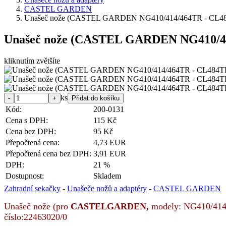
CASTEL GARDEN
Unašeč nože (CASTEL GARDEN NG410/414/464TR - CL4
Unašeč nože (CASTEL GARDEN NG410/4
kliknutím zvětšíte
ks
Kód:
200-0131
Cena s DPH:
115 Kč
Cena bez DPH:
95 Kč
Přepočtená cena:
4,73 EUR
Přepočtená cena bez DPH:
3,91 EUR
DPH:
21 %
Dostupnost:
Skladem
Zahradní sekačky
-
Unašeče nožů a adaptéry
-
CASTEL GARDEN
Unašeč nože (pro
CASTELGARDEN,
modely: NG410/414
číslo:
22463020/0