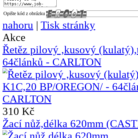
Opište kód z obrázku
nahoru
|
Tisk stránky
Akce
Řetěz pilový ,kusový (kulat
64článků - CARLTON
310 Kč
Žací nůž,délka 620mm (CAS