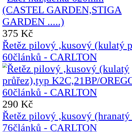
375 Kč
Řetěz pilový ,kusový (kulat
60článků - CARLTON
290 Kč
Řetěz pilový ,kusový (hrana
76článků - CARLTON