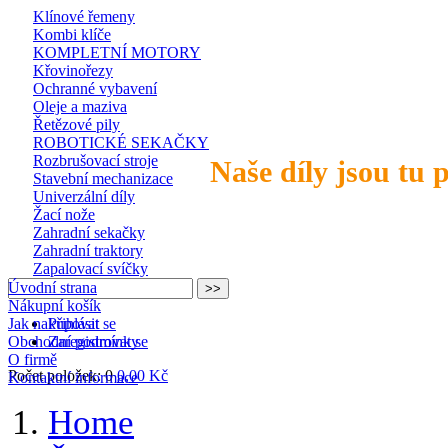
Klínové řemeny
Kombi klíče
KOMPLETNÍ MOTORY
Křovinořezy
Ochranné vybavení
Oleje a maziva
Řetězové pily
ROBOTICKÉ SEKAČKY
Rozbrušovací stroje
Naše díly jsou tu 
Stavební mechanizace
Univerzální díly
Žací nože
Zahradní sekačky
Zahradní traktory
Zapalovací svíčky
Úvodní strana
Nákupní košík
Jak nakupovat
Přihlásit se
Obchodní podmínky
Zaregistrovat se
O firmě
Počet položek: 0
0,00 Kč
Kontaktní informace
Home