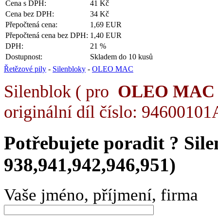
Cena s DPH:
41 Kč
Cena bez DPH:
34 Kč
Přepočtená cena:
1,69 EUR
Přepočtená cena bez DPH:
1,40 EUR
DPH:
21 %
Dostupnost:
Skladem do 10 kusů
Řetězové pily
-
Silenbloky
-
OLEO MAC
Silenblok ( pro
OLEO MAC
originální díl číslo: 94600101
Potřebujete poradit ?
Sil
938,941,942,946,951)
Vaše jméno, příjmení, firma