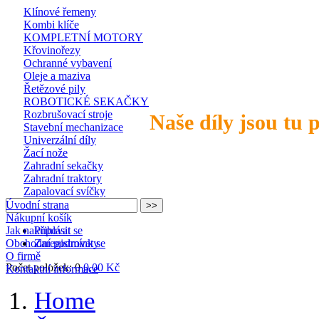
Klínové řemeny
Kombi klíče
KOMPLETNÍ MOTORY
Křovinořezy
Ochranné vybavení
Oleje a maziva
Řetězové pily
ROBOTICKÉ SEKAČKY
Rozbrušovací stroje
Naše díly jsou tu 
Stavební mechanizace
Univerzální díly
Žací nože
Zahradní sekačky
Zahradní traktory
Zapalovací svíčky
Úvodní strana
Nákupní košík
Jak nakupovat
Přihlásit se
Obchodní podmínky
Zaregistrovat se
O firmě
Počet položek: 0
0,00 Kč
Kontaktní informace
Home