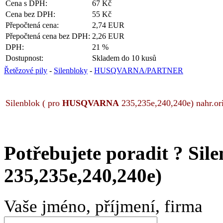
Cena s DPH:
67 Kč
Cena bez DPH:
55 Kč
Přepočtená cena:
2,74 EUR
Přepočtená cena bez DPH:
2,26 EUR
DPH:
21 %
Dostupnost:
Skladem do 10 kusů
Řetězové pily
-
Silenbloky
-
HUSQVARNA/PARTNER
Silenblok ( pro
HUSQVARNA
235,235e,240,240e) nahr.ori
Potřebujete poradit ?
Sil
235,235e,240,240e)
Vaše jméno, příjmení, firma