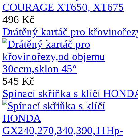
496 Kč
Drátěný kartáč pro křovinoře
545 Kč
Spínací skřiňka s klíčí HO