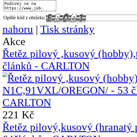
Opište kód z obrázku
nahoru
|
Tisk stránky
Akce
Řetěz pilový ,kusový (hobb
článků - CARLTON
221 Kč
Řetěz pilový,kusový (hranat