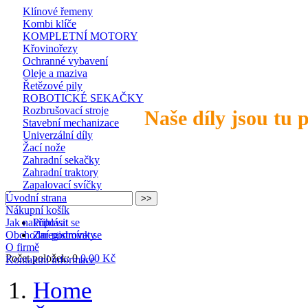
Klínové řemeny
Kombi klíče
KOMPLETNÍ MOTORY
Křovinořezy
Ochranné vybavení
Oleje a maziva
Řetězové pily
ROBOTICKÉ SEKAČKY
Rozbrušovací stroje
Naše díly jsou tu 
Stavební mechanizace
Univerzální díly
Žací nože
Zahradní sekačky
Zahradní traktory
Zapalovací svíčky
Úvodní strana
Nákupní košík
Jak nakupovat
Přihlásit se
Obchodní podmínky
Zaregistrovat se
O firmě
Počet položek: 0
0,00 Kč
Kontaktní informace
Home