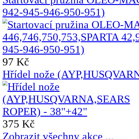
942-945-946-950-951)
97 Kč
Hřídel nože (AYP,HUSQVAR
375 Kč
Zobrazit všechny akce ...