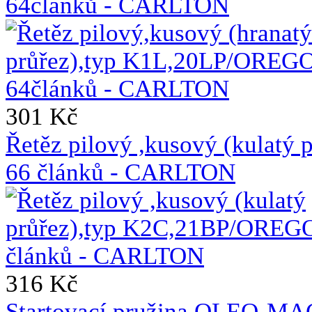
64článků - CARLTON
301 Kč
Řetěz pilový ,kusový (kulat
66 článků - CARLTON
316 Kč
Startovací pružina OLEO-MA