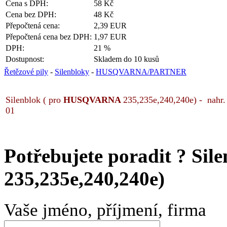
Cena s DPH:
58 Kč
Cena bez DPH:
48 Kč
Přepočtená cena:
2,39 EUR
Přepočtená cena bez DPH:
1,97 EUR
DPH:
21 %
Dostupnost:
Skladem do 10 kusů
Řetězové pily
-
Silenbloky
-
HUSQVARNA/PARTNER
Silenblok ( pro
HUSQVARNA
235,235e,240,240e) - nahr. 
01
Potřebujete poradit ?
Sil
235,235e,240,240e)
Vaše jméno, příjmení, firma