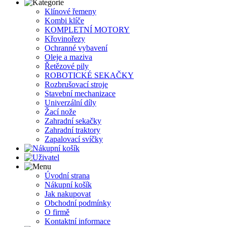
Klínové řemeny
Kombi klíče
KOMPLETNÍ MOTORY
Křovinořezy
Ochranné vybavení
Oleje a maziva
Řetězové pily
ROBOTICKÉ SEKAČKY
Rozbrušovací stroje
Stavební mechanizace
Univerzální díly
Žací nože
Zahradní sekačky
Zahradní traktory
Zapalovací svíčky
Úvodní strana
Nákupní košík
Jak nakupovat
Obchodní podmínky
O firmě
Kontaktní informace