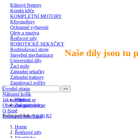
Klínové řemeny
Kombi klíče
KOMPLETNÍ MOTORY
Křovinořezy
Ochranné vybavení
Oleje a maziva
Řetězové pily
ROBOTICKÉ SEKAČKY
Rozbrušovací stroje
Naše díly jsou tu 
Stavební mechanizace
Univerzální díly
Žací nože
Zahradní sekačky
Zahradní traktory
Zapalovací svíčky
Úvodní strana
Nákupní košík
Jak nakupovat
Přihlásit se
Obchodní podmínky
Zaregistrovat se
O firmě
Počet položek: 0
0,00 Kč
Kontaktní informace
Home
Řetězové pily
Silenbloky