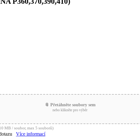
INA P360,370,390,410)
📎 Přetáhněte soubory sem
nebo klikněte pro výběr
0 MB / soubor, max 5 souborů)
dotazu
Více informací