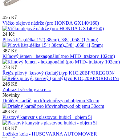
456 Kč
Víčko olejové nádrže (pro HONDA GX140/160)
24 Kč
Pilová lišta,délka 15"( 38cm),.3/8",.058"(1,5mm)
387 Kč
Klínový řemen - hexagonální (pro MTD- traktory 102cm)
278 Kč
Řetěz pilový ,kusový (kulatý),typ K1C,20BP/OREGON/
246 Kč
Zobrazit všechny akce ...
Novinky
Drátěný kartáč pro křovinořezy,od objemu 30ccm
483 Kč
Plastový kanystr s plastovou hubicí - objem 5l
108 Kč
Ložisko kola - HUSQVARNA AUTOMOWER