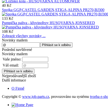
40 Kč
Spojka GGP,CASTEL GARDEN,STIGA,ALPINA PR270,BJ300
133 Kč
Pumpička paliva - křovinořezy HUSQVARNA,JONSERED
108 Kč
Zobrazit všechny novinky ...
Novinky mailem
Poslední navštívené
Novinky mailem
Vaše jméno:
Váš email:
Nejprodávanější zboží
Další informace
O Firmě
Copyright ©
www.job-parts.cz
,
provozováno na systému
tvorba e-sh