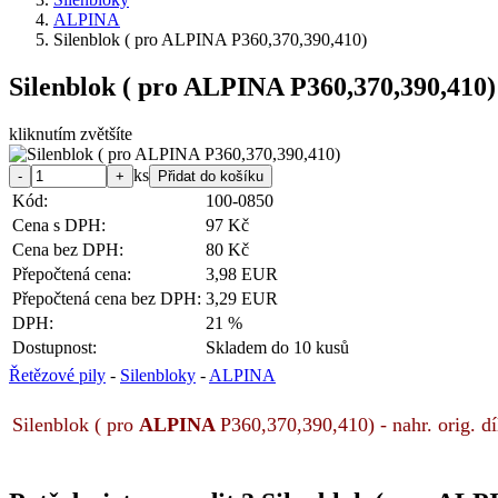
ALPINA
Silenblok ( pro ALPINA P360,370,390,410)
Silenblok ( pro ALPINA P360,370,390,410)
kliknutím zvětšíte
ks
Kód:
100-0850
Cena s DPH:
97 Kč
Cena bez DPH:
80 Kč
Přepočtená cena:
3,98 EUR
Přepočtená cena bez DPH:
3,29 EUR
DPH:
21 %
Dostupnost:
Skladem do 10 kusů
Řetězové pily
-
Silenbloky
-
ALPINA
Silenblok ( pro
ALPINA
P360,370,390,410) - nahr. orig. dí