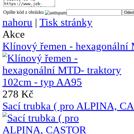
Opište kód z obrázku
nahoru
|
Tisk stránky
Akce
Klínový řemen - hexagonální
278 Kč
Sací trubka ( pro ALPINA, C