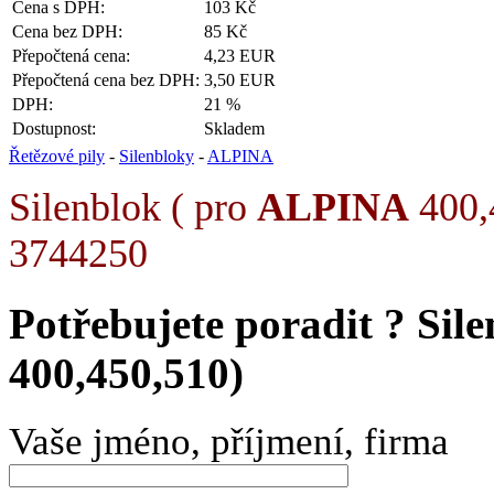
Cena s DPH:
103 Kč
Cena bez DPH:
85 Kč
Přepočtená cena:
4,23 EUR
Přepočtená cena bez DPH:
3,50 EUR
DPH:
21 %
Dostupnost:
Skladem
Řetězové pily
-
Silenbloky
-
ALPINA
Silenblok ( pro
ALPINA
400,4
3744250
Potřebujete poradit ?
Sil
400,450,510)
Vaše jméno, příjmení, firma