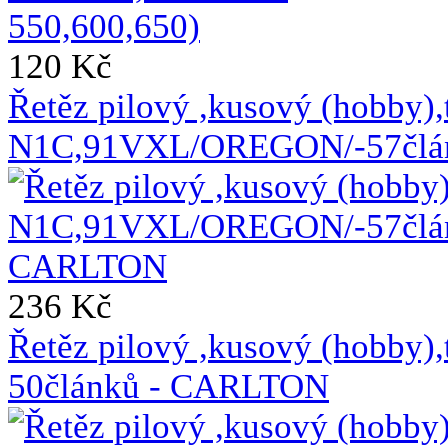
120 Kč
Řetěz pilový ,kusový (hobby),
N1C,91VXL/OREGON/-57člá
236 Kč
Řetěz pilový ,kusový (hobb
50článků - CARLTON