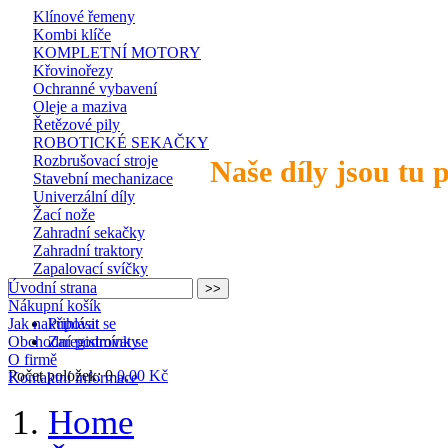
Klínové řemeny
Kombi klíče
KOMPLETNÍ MOTORY
Křovinořezy
Ochranné vybavení
Oleje a maziva
Řetězové pily
ROBOTICKÉ SEKAČKY
Rozbrušovací stroje
Naše díly jsou tu 
Stavební mechanizace
Univerzální díly
Žací nože
Zahradní sekačky
Zahradní traktory
Zapalovací svíčky
Úvodní strana
Nákupní košík
Jak nakupovat
Přihlásit se
Obchodní podmínky
Zaregistrovat se
O firmě
Počet položek: 0
0,00 Kč
Kontaktní informace
Home