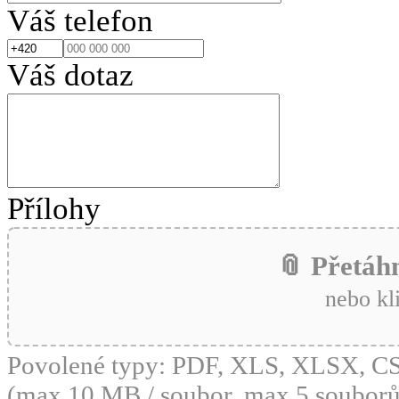
Váš telefon
Váš dotaz
Přílohy
📎 Přetáh
nebo kl
Povolené typy: PDF, XLS, XLSX, 
(max 10 MB / soubor, max 5 souborů