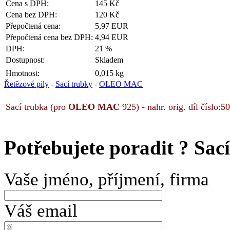
Cena s DPH:
145 Kč
Cena bez DPH:
120 Kč
Přepočtená cena:
5,97 EUR
Přepočtená cena bez DPH:
4,94 EUR
DPH:
21 %
Dostupnost:
Skladem
Hmotnost:
0,015 kg
Řetězové pily
-
Sací trubky
-
OLEO MAC
Sací trubka (pro
OLEO
MAC
925) - nahr. orig. díl číslo
Potřebujete poradit ?
Sac
Vaše jméno, příjmení, firma
Váš email