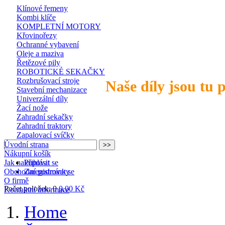
Klínové řemeny
Kombi klíče
KOMPLETNÍ MOTORY
Křovinořezy
Ochranné vybavení
Oleje a maziva
Řetězové pily
ROBOTICKÉ SEKAČKY
Rozbrušovací stroje
Naše díly jsou tu 
Stavební mechanizace
Univerzální díly
Žací nože
Zahradní sekačky
Zahradní traktory
Zapalovací svíčky
Úvodní strana
Nákupní košík
Jak nakupovat
Přihlásit se
Obchodní podmínky
Zaregistrovat se
O firmě
Počet položek: 0
0,00 Kč
Kontaktní informace
Home