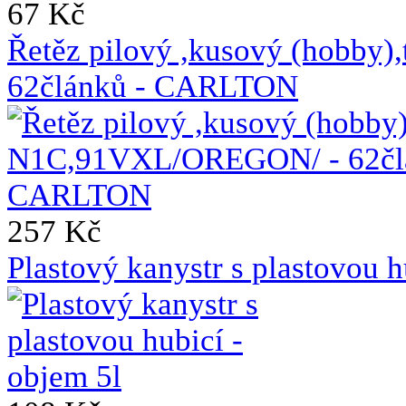
67 Kč
Řetěz pilový ,kusový (hobb
62článků - CARLTON
257 Kč
Plastový kanystr s plastovou h