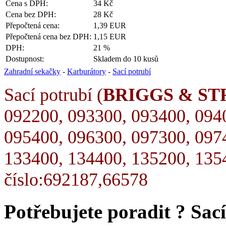
Cena s DPH:
34 Kč
Cena bez DPH:
28 Kč
Přepočtená cena:
1,39 EUR
Přepočtená cena bez DPH:
1,15 EUR
DPH:
21 %
Dostupnost:
Skladem do 10 kusů
Zahradní sekačky
-
Karburátory
-
Sací potrubí
Sací potrubí (
BRIGGS & S
092200, 093300, 093400, 094
095400, 096300, 097300, 097
133400, 134400, 135200, 1354
číslo:692187,66578
Potřebujete poradit ?
Sac