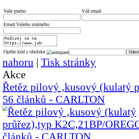
Vaše jméno
Váš email
Email Vašeho známého
Opište kód z obrázku
nahoru
|
Tisk stránky
Akce
Řetěz pilový ,kusový (kulat
56 článků - CARLTON