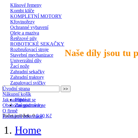
Klínové řemeny
Kombi klíče
KOMPLETNÍ MOTORY
Křovinořezy
Ochranné vybavení
Oleje a maziva
Řetězové pily
ROBOTICKÉ SEKAČKY
Rozbrušovací stroje
Naše díly jsou tu 
Stavební mechanizace
Univerzální díly
Žací nože
Zahradní sekačky
Zahradní traktory
Zapalovací svíčky
Úvodní strana
Nákupní košík
Jak nakupovat
Přihlásit se
Obchodní podmínky
Zaregistrovat se
O firmě
Počet položek: 0
0,00 Kč
Kontaktní informace
Home