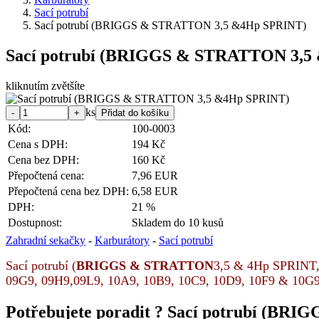
Sací potrubí
Sací potrubí (BRIGGS & STRATTON 3,5 &4Hp SPRINT)
Sací potrubí (BRIGGS & STRATTON 3,5
kliknutím zvětšíte
ks
Kód:
100-0003
Cena s DPH:
194 Kč
Cena bez DPH:
160 Kč
Přepočtená cena:
7,96 EUR
Přepočtená cena bez DPH:
6,58 EUR
DPH:
21 %
Dostupnost:
Skladem do 10 kusů
Zahradní sekačky
-
Karburátory
-
Sací potrubí
Sací potrubí (
BRIGGS & STRATTON
3,5 & 4Hp SPRINT,m
09G9, 09H9,
09L9, 10A9, 10B9, 10C9, 10D9, 10F9 & 10G
Potřebujete poradit ?
Sací potrubí (BRI