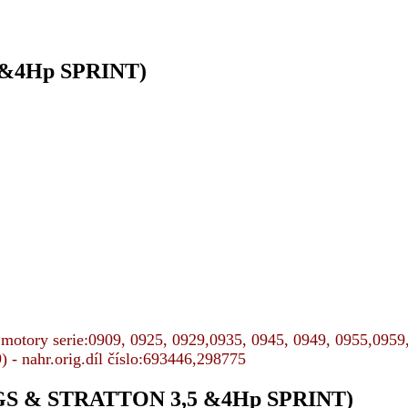
 &4Hp SPRINT)
otory serie:
0909, 0925, 0929,
0935, 0945, 0949, 0955,
0959,
9
) - nahr.orig.díl číslo:693446,298775
GGS & STRATTON 3,5 &4Hp SPRINT)