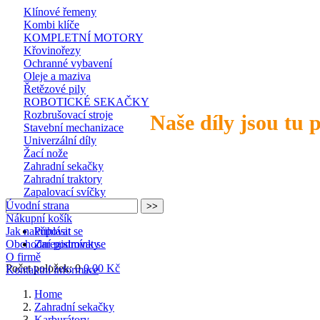
Klínové řemeny
Kombi klíče
KOMPLETNÍ MOTORY
Křovinořezy
Ochranné vybavení
Oleje a maziva
Řetězové pily
ROBOTICKÉ SEKAČKY
Rozbrušovací stroje
Naše díly jsou tu 
Stavební mechanizace
Univerzální díly
Žací nože
Zahradní sekačky
Zahradní traktory
Zapalovací svíčky
Úvodní strana
Nákupní košík
Jak nakupovat
Přihlásit se
Obchodní podmínky
Zaregistrovat se
O firmě
Počet položek: 0
0,00 Kč
Kontaktní informace
Home
Zahradní sekačky
Karburátory