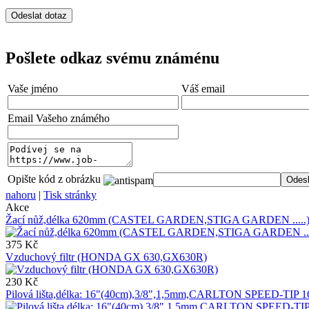
Pošlete odkaz svému známénu
Vaše jméno
Váš email
Email Vašeho známého
Opište kód z obrázku
nahoru
|
Tisk stránky
Akce
Žací nůž,délka 620mm (CASTEL GARDEN,STIGA GARDEN .....
375 Kč
Vzduchový filtr (HONDA GX 630,GX630R)
230 Kč
Pilová lišta,délka: 16"(40cm),3/8",1,5mm,CARLTON SPEED-TIP 