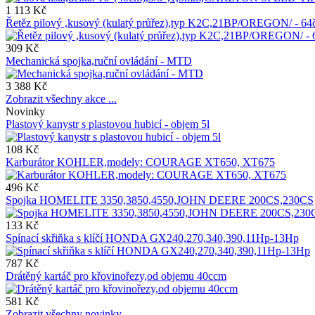
1 113 Kč
Řetěz pilový ,kusový (kulatý průřez),typ K2C,21BP/OREGON/ - 
309 Kč
Mechanická spojka,ruční ovládání - MTD
3 388 Kč
Zobrazit všechny akce ...
Novinky
Plastový kanystr s plastovou hubicí - objem 5l
108 Kč
Karburátor KOHLER,modely: COURAGE XT650, XT675
496 Kč
Spojka HOMELITE 3350,3850,4550,JOHN DEERE 200CS,230CS
133 Kč
Spínací skřiňka s klíčí HONDA GX240,270,340,390,11Hp-13Hp
787 Kč
Drátěný kartáč pro křovinořezy,od objemu 40ccm
581 Kč
Zobrazit všechny novinky ...