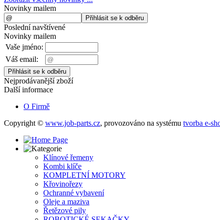
Novinky mailem
Poslední navštívené
Novinky mailem
Vaše jméno:
Váš email:
Nejprodávanější zboží
Další informace
O Firmě
Copyright ©
www.job-parts.cz
,
provozováno na systému
tvorba e-sh
Klínové řemeny
Kombi klíče
KOMPLETNÍ MOTORY
Křovinořezy
Ochranné vybavení
Oleje a maziva
Řetězové pily
ROBOTICKÉ SEKAČKY