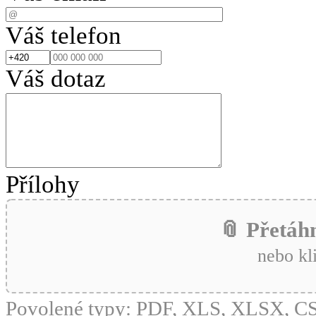
Váš telefon
Váš dotaz
Přílohy
📎 Přetáh
nebo kl
Povolené typy: PDF, XLS, XLSX, 