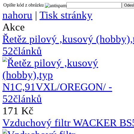
Opište kód z obrázku
nahoru
|
Tisk stránky
Akce
Řetěz pilový ,kusový (hobb
52článků
171 Kč
Vzduchový filtr WACKER BS