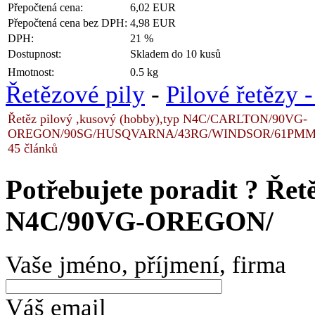
Přepočtená cena:
6,02 EUR
Přepočtená cena bez DPH:
4,98 EUR
DPH:
21 %
Dostupnost:
Skladem do 10 kusů
Hmotnost:
0.5 kg
Řetězové pily
-
Pilové řetězy 
Řetěz pilový ,kusový (hobby),typ N4C/CARLTON/90VG-
OREGON/90SG/HUSQVARNA/43RG/WINDSOR/61PMMC3/ST
45 článků
Potřebujete poradit ?
Řetě
N4C/90VG-OREGON/
Vaše jméno, příjmení, firma
Váš email