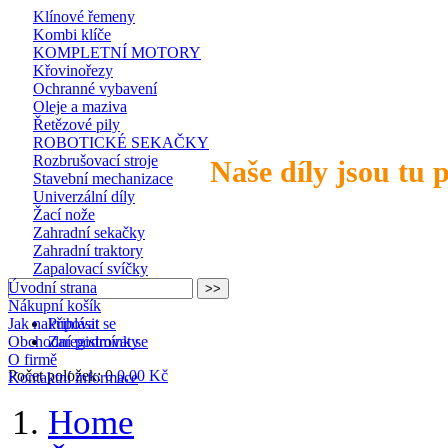
Klínové řemeny
Kombi klíče
KOMPLETNÍ MOTORY
Křovinořezy
Ochranné vybavení
Oleje a maziva
Řetězové pily
ROBOTICKÉ SEKAČKY
Rozbrušovací stroje
Naše díly jsou tu 
Stavební mechanizace
Univerzální díly
Žací nože
Zahradní sekačky
Zahradní traktory
Zapalovací svíčky
Úvodní strana
Nákupní košík
Jak nakupovat
Přihlásit se
Obchodní podmínky
Zaregistrovat se
O firmě
Počet položek: 0
0,00 Kč
Kontaktní informace
Home