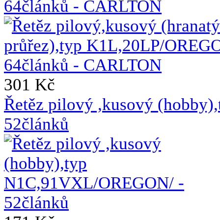
64článků - CARLTON
301 Kč
Řetěz pilový ,kusový (hobb
52článků