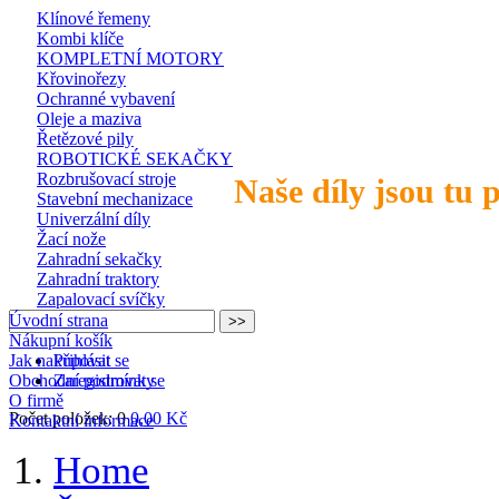
Klínové řemeny
Kombi klíče
KOMPLETNÍ MOTORY
Křovinořezy
Ochranné vybavení
Oleje a maziva
Řetězové pily
ROBOTICKÉ SEKAČKY
Rozbrušovací stroje
Naše díly jsou tu 
Stavební mechanizace
Univerzální díly
Žací nože
Zahradní sekačky
Zahradní traktory
Zapalovací svíčky
Úvodní strana
Nákupní košík
Jak nakupovat
Přihlásit se
Obchodní podmínky
Zaregistrovat se
O firmě
Počet položek: 0
0,00 Kč
Kontaktní informace
Home