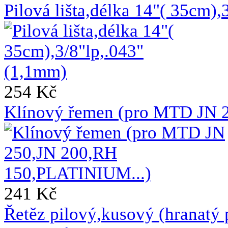
Pilová lišta,délka 14"( 35cm)
254 Kč
Klínový řemen (pro MTD JN 
241 Kč
Řetěz pilový,kusový (hranat