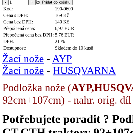
ks
Kód:
190-0609
Cena s DPH:
169 Kč
Cena bez DPH:
140 Kč
Přepočtená cena:
6,97 EUR
Přepočtená cena bez DPH:
5,76 EUR
DPH:
21 %
Dostupnost:
Skladem do 10 kusů
Žací nože
-
AYP
Žací nože
-
HUSQVARNA
Podložka nože (
AYP,HUSQ
92cm+107cm) - nahr. orig. dí
Potřebujete poradit ?
Pod
CT,CTH traktory 92+107