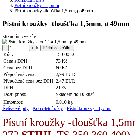
Pístní kroužky - 1,5mm
Pístní kroužky -tloušťka 1,5mm, ø 49mm
Pístní kroužky -tloušťka 1,5mm, ø 49mm
kliknutím zvětšíte
ks
Kód:
150-0052
Cena s DPH:
73 Kč
Cena bez DPH:
60 Kč
Přepočtená cena:
2,99 EUR
Přepočtená cena bez DPH:
2,47 EUR
DPH:
21 %
Dostupnost:
Skladem do 10 kusů
Hmotnost:
0,010 kg
Řetězové pily
-
Kompletní písty
-
Pístní kroužky - 1,5mm
Pístní kroužky -tloušťka 1,5
272,
STIHL
TS 350,360,400
)