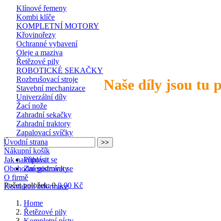
Klínové řemeny
Kombi klíče
KOMPLETNÍ MOTORY
Křovinořezy
Ochranné vybavení
Oleje a maziva
Řetězové pily
ROBOTICKÉ SEKAČKY
Rozbrušovací stroje
Naše díly jsou tu 
Stavební mechanizace
Univerzální díly
Žací nože
Zahradní sekačky
Zahradní traktory
Zapalovací svíčky
Úvodní strana
Nákupní košík
Jak nakupovat
Přihlásit se
Obchodní podmínky
Zaregistrovat se
O firmě
Počet položek: 0
0,00 Kč
Kontaktní informace
Home
Řetězové pily
Kompletní písty